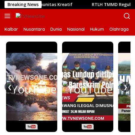
Langsung
emunya Komunitas Kreatif
Breaking News
RTLH TMMD Reguler ke-129 K
ke
konten
Kalbar
Nusantara
Dunia
Nasional
Hukum
Olahraga
❮
❯