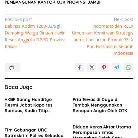
PEMBANGUNAN KANTOR OJK PROVINSI JAMBI
Navigasi
Previous post
Next post
Babinsa Kodim 1209-02/Sgl
Indomaret dan RELX
pos
Dampingi Warga Binaan Hadiri
Umumkan Kemitraan Strategis
Reses Anggota DPRD Provinsi
untuk Luncurkan Produk RELX
Kalbar
Pod Eksklusif di Seluruh
Indonesia
Baca Juga
AKBP Sanny Handityo
Pria Tewas di Duga di
Resmi Jabat Kapolres
Tembak Menggunakan
Sambas, Kadin Titip
Senapan Angin Oleh OTK
Penuntasan Sejumlah
Persoalan Strategis
Diduga Keras Aktor Utama
Tim Gabungan URC
Perampasan Emas
Satreskrim Polres Sekadau