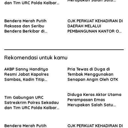
Merupakan Salah Satu
dan Tim URC Polda Kalbar
Oknum Rekan Korban Dari
Bekuk Pencuri Motor KLX,
Sintang
Satu Pelaku Masih DPO
Bendera Merah Putih
OJK PERKUAT KEHADIRAN DI
Raksasa dan Seribu
DAERAH MELALUI
Bendera Berkibar di
PEMBANGUNAN KANTOR OJK
Perbatasan RI-Malaysia
PROVINSI JAMBI
Rekomendasi untuk kamu
AKBP Sanny Handityo
Pria Tewas di Duga di
Resmi Jabat Kapolres
Tembak Menggunakan
Sambas, Kadin Titip
Senapan Angin Oleh OTK
Penuntasan Sejumlah
Persoalan Strategis
Diduga Keras Aktor Utama
Tim Gabungan URC
Perampasan Emas
Satreskrim Polres Sekadau
Merupakan Salah Satu
dan Tim URC Polda Kalbar
Oknum Rekan Korban Dari
Bekuk Pencuri Motor KLX,
Sintang
Satu Pelaku Masih DPO
Bendera Merah Putih
OJK PERKUAT KEHADIRAN DI