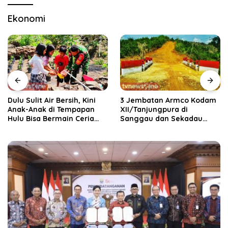
Ekonomi
Dulu Sulit Air Bersih, Kini
3 Jembatan Armco Kodam
Anak-Anak di Tempapan
XII/Tanjungpura di
Hulu Bisa Bermain Ceria
Sanggau dan Sekadau
Berkat TMMD
Rampung, Akses
Masyarakat Kini Lebih
Mudah