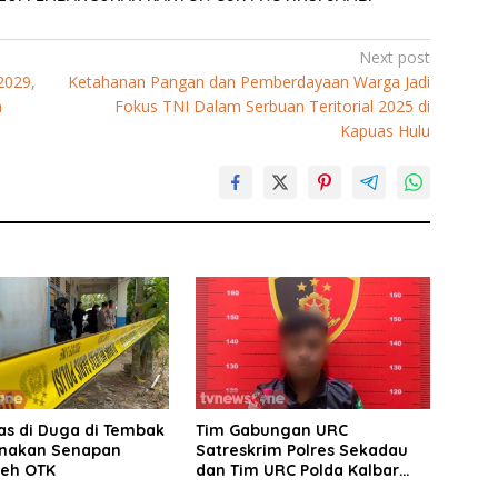
Next post
2029,
Ketahanan Pangan dan Pemberdayaan Warga Jadi
n
Fokus TNI Dalam Serbuan Teritorial 2025 di
Kapuas Hulu
as di Duga di Tembak
Tim Gabungan URC
nakan Senapan
Satreskrim Polres Sekadau
leh OTK
dan Tim URC Polda Kalbar
Bekuk Pencuri Motor KLX,