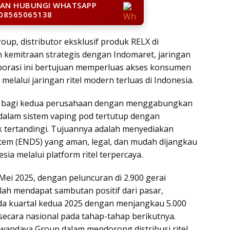
LAN HUBUNGI WHATSAPP
08565065138
up, distributor eksklusif produk RELX di
kemitraan strategis dengan Indomaret, jaringan
aborasi ini bertujuan memperluas akses konsumen
lalui jaringan ritel modern terluas di Indonesia.
ng bagi kedua perusahaan dengan menggabungkan
 dalam sistem vaping pod tertutup dengan
k tertandingi. Tujuannya adalah menyediakan
ystem (ENDS) yang aman, legal, dan mudah dijangkau
ia melalui platform ritel terpercaya.
 Mei 2025, dengan peluncuran di 2.900 gerai
lah mendapat sambutan positif dari pasar,
da kuartal kedua 2025 dengan menjangkau 5.000
 secara nasional pada tahap-tahap berikutnya.
Awandaya Group dalam mendorong distribusi ritel