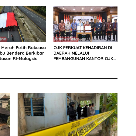
Satu Pelaku Masih DPO
 Merah Putih Raksasa
OJK PERKUAT KEHADIRAN DI
ibu Bendera Berkibar
DAERAH MELALUI
tasan RI-Malaysia
PEMBANGUNAN KANTOR OJK
PROVINSI JAMBI