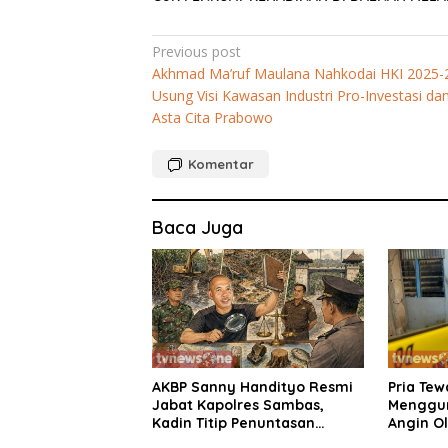
Navigasi
Previous post
Akhmad Ma’ruf Maulana Nahkodai HKI 2025-
pos
Usung Visi Kawasan Industri Pro-Investasi da
Asta Cita Prabowo
Komentar
Baca Juga
AKBP Sanny Handityo Resmi
Pria Tew
Jabat Kapolres Sambas,
Menggu
Kadin Titip Penuntasan
Angin O
Sejumlah Persoalan Strategis