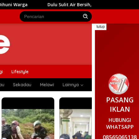
 Air Bersih, Kini Anak-Anak di Tempapan Hulu Bisa Bermain Cer
tutup
gi
Lifestyle
au
Sekadau
Melawi
Lainnya
PASANG
IKLAN
HUBUNGI
WHATSAPP
08565065138