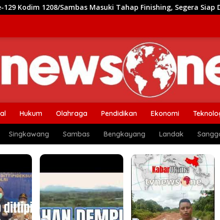
Tahap Finishing, Segera Siap Dihuni Warga
Dulu Sulit
al
Hukum
Olahraga
Pendidikan
Ekonomi
Teknolo
Singkawang
Sambas
Bengkayang
Landak
Sangg