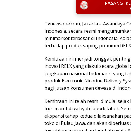
PASANG IK
Tvnewsone.com, Jakarta – Awandaya Gro
Indonesia, secara resmi mengumumkan 
minimarket terbesar di Indonesia. Kol
terhadap produk vaping premium RELX me
Kemitraan ini menjadi tonggak penti
inovasi RELX yang diakui secara global
jangkauan nasional Indomaret yang ta
produk Electronic Nicotine Delivery S
bagi jutaan konsumen dewasa di Indones
Kemitraan ini telah resmi dimulai sejak
Indomaret di wilayah Jabodetabek. Sete
ekspansi tahap kedua dilaksanakan pa
toko di Pulau Jawa, dan akan diperluas
Inisiatif ini merupakan langkah nyata 