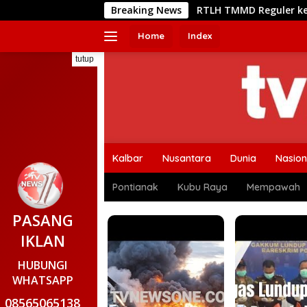
Langsung
RTLH TMMD Reguler ke-129 Kodim 1208/Sambas Masuki 
Breaking News
ke
konten
Home
Index
tutup
Kalbar
Nusantara
Dunia
Nasion
Pontianak
Kubu Raya
Mempawah
PASANG
IKLAN
HUBUNGI
WHATSAPP
08565065138