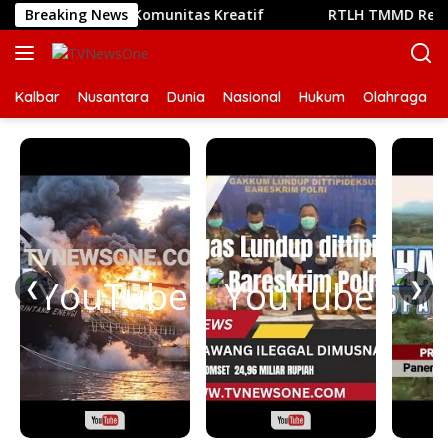
Langsung
Bertemunya Komunitas Kreatif
Breaking News
RTLH TMMD Reguler ke-1
ke
konten
Kalbar
Nusantara
Dunia
Nasional
Hukum
Olahraga
❮
❯