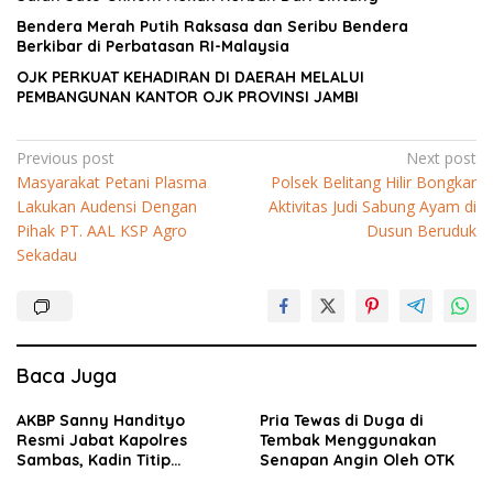
Bendera Merah Putih Raksasa dan Seribu Bendera
Berkibar di Perbatasan RI-Malaysia
OJK PERKUAT KEHADIRAN DI DAERAH MELALUI
PEMBANGUNAN KANTOR OJK PROVINSI JAMBI
Navigasi
Previous post
Next post
Masyarakat Petani Plasma
Polsek Belitang Hilir Bongkar
pos
Lakukan Audensi Dengan
Aktivitas Judi Sabung Ayam di
Pihak PT. AAL KSP Agro
Dusun Beruduk
Sekadau
Baca Juga
AKBP Sanny Handityo
Pria Tewas di Duga di
Resmi Jabat Kapolres
Tembak Menggunakan
Sambas, Kadin Titip
Senapan Angin Oleh OTK
Penuntasan Sejumlah