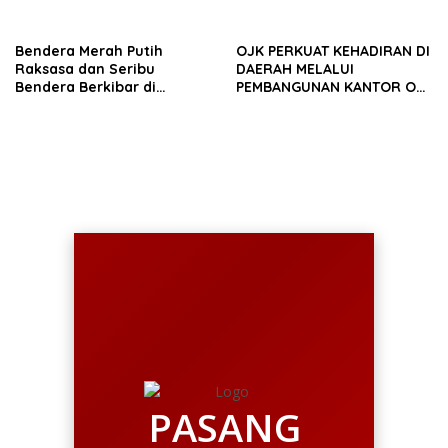
Bekuk Pencuri Motor KLX,
Sintang
Satu Pelaku Masih DPO
Bendera Merah Putih
OJK PERKUAT KEHADIRAN DI
Raksasa dan Seribu
DAERAH MELALUI
Bendera Berkibar di
PEMBANGUNAN KANTOR OJK
Perbatasan RI-Malaysia
PROVINSI JAMBI
PASANG