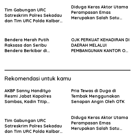
Persoalan Strategis
Diduga Keras Aktor Utama
Tim Gabungan URC
Perampasan Emas
Satreskrim Polres Sekadau
Merupakan Salah Satu
dan Tim URC Polda Kalbar
Oknum Rekan Korban Dari
Bekuk Pencuri Motor KLX,
Sintang
Satu Pelaku Masih DPO
Bendera Merah Putih
OJK PERKUAT KEHADIRAN DI
Raksasa dan Seribu
DAERAH MELALUI
Bendera Berkibar di
PEMBANGUNAN KANTOR OJK
Perbatasan RI-Malaysia
PROVINSI JAMBI
Rekomendasi untuk kamu
AKBP Sanny Handityo
Pria Tewas di Duga di
Resmi Jabat Kapolres
Tembak Menggunakan
Sambas, Kadin Titip
Senapan Angin Oleh OTK
Penuntasan Sejumlah
Persoalan Strategis
Diduga Keras Aktor Utama
Tim Gabungan URC
Perampasan Emas
Satreskrim Polres Sekadau
Merupakan Salah Satu
dan Tim URC Polda Kalbar
Oknum Rekan Korban Dari