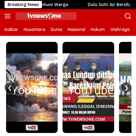
Langsung
ra Siap Dihuni Warga
Breaking News
Dulu Sulit Air Bersih, Kini Ana
ke
konten
Kalbar
Nusantara
Dunia
Nasional
Hukum
Olahraga
❮
❯