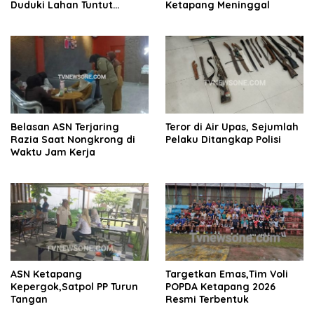
Duduki Lahan Tuntut
Ketapang Meninggal
Realisasi 20 Persen Lahan
Plasma
Belasan ASN Terjaring
Teror di Air Upas, Sejumlah
Razia Saat Nongkrong di
Pelaku Ditangkap Polisi
Waktu Jam Kerja
ASN Ketapang
Targetkan Emas,Tim Voli
Kepergok,Satpol PP Turun
POPDA Ketapang 2026
Tangan
Resmi Terbentuk