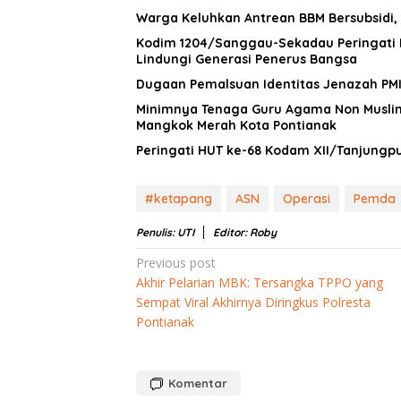
Warga Keluhkan Antrean BBM Bersubsidi, 
Kodim 1204/Sanggau-Sekadau Peringati 
Lindungi Generasi Penerus Bangsa
Dugaan Pemalsuan Identitas Jenazah PMI
Minimnya Tenaga Guru Agama Non Muslim 
Mangkok Merah Kota Pontianak
Peringati HUT ke-68 Kodam XII/Tanjung
#ketapang
ASN
Operasi
Pemda
Penulis: UTI
Editor: Roby
Navigasi
Previous post
Akhir Pelarian MBK: Tersangka TPPO yang
pos
Sempat Viral Akhirnya Diringkus Polresta
Pontianak
Komentar