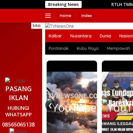
Langsung
Breaking News
RTLH TMMD Reguler ke-1
ke
konten
Home
Index
tutup
Kalbar
Nusantara
Dunia
Nasion
Pontianak
Kubu Raya
Mempawah
PASANG
IKLAN
❮
HUBUNGI
WHATSAPP
08565065138