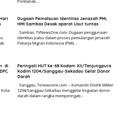
Pontianak,…
Hari
Dugaan Pemalsuan Identitas Jenazah PMI,
n
HMI Sambas Desak aparat Usut tuntas
Sambas, TVNewsOne.com- Dugaan penggunaan
u-
identitas palsu dalam proses pemulangan jenazah
nak
Pekerja Migran Indonesia (PMI)…
m di
Peringati HUT ke-68 Kodam XII/Tanjungpura
 DPC
Kodim 1204/Sanggau-Sekadau Gelar Donor
Darah
Sanggau, Tvnewsone.com. – Komando Distrik Militer
i Kota
1204/Sanggau-Sekadau menggelar kegiatan donor
darah dalam rangka memperingati…