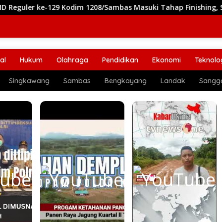
29 Kodim 1208/Sambas Masuki Tahap Finishing, Segera Siap Di
al
Hukum
Olahraga
Pendidikan
Ekonomi
Teknolo
Singkawang
Sambas
Bengkayang
Landak
Sangg