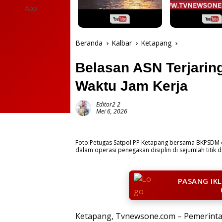
Beranda
Kalbar
Ketapang
Belasan ASN Terjarin
Waktu Jam Kerja
Editor2 2
Mei 6, 2026
Foto:Petugas Satpol PP Ketapang bersama BKPSDM da
dalam operasi penegakan disiplin di sejumlah titik d
PASANG IK
Ketapang, Tvnewsone.com – Pemerintah