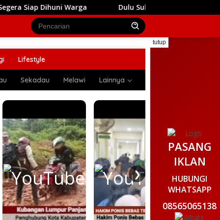
huni Warga
Dulu Sulit Air Bersih, Kini Anak-Anak di T
tutup
gi
Lifestyle
au
Sekadau
Melawi
Lainnya
PASANG
IKLAN
❯
HUBUNGI
WHATSAPP
08565065138