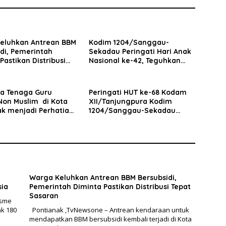
eluhkan Antrean BBM
Kodim 1204/Sanggau-
di, Pemerintah
Sekadau Peringati Hari Anak
Pastikan Distribusi
Nasional ke-42, Teguhkan
asaran
Komitmen Lindungi Generasi
Penerus Bangsa
a Tenaga Guru
Peringati HUT ke-68 Kodam
on Muslim di Kota
XII/Tanjungpura Kodim
ak menjadi Perhatian
1204/Sanggau-Sekadau
DPC Mangkok Merah
Gelar Donor Darah
ntianak
Warga Keluhkan Antrean BBM Bersubsidi,
sia
Pemerintah Diminta Pastikan Distribusi Tepat
Sasaran
isme
ak 180
Pontianak ,TvNewsone – Antrean kendaraan untuk
mendapatkan BBM bersubsidi kembali terjadi di Kota