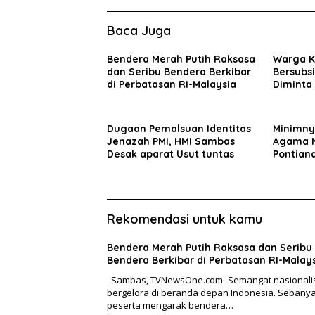
Baca Juga
Bendera Merah Putih Raksasa
Warga K
dan Seribu Bendera Berkibar
Bersubsi
di Perbatasan RI-Malaysia
Diminta 
Tepat S
Dugaan Pemalsuan Identitas
Minimny
Jenazah PMI, HMI Sambas
Agama N
Desak aparat Usut tuntas
Pontian
Serius 
Kota Po
Rekomendasi untuk kamu
Bendera Merah Putih Raksasa dan Seribu
Bendera Berkibar di Perbatasan RI-Malay
Sambas, TVNewsOne.com- Semangat nasional
bergelora di beranda depan Indonesia. Sebany
peserta mengarak bendera…