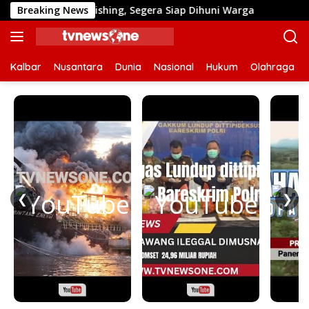
Langsung
ahap Finishing, Segera Siap Dihuni Warga
Breaking News
Dulu Sulit
ke
konten
Kalbar
Nusantara
Dunia
Nasional
Hukum
Olahraga
❮
❯