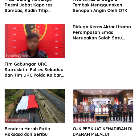
Resmi Jabat Kapolres
Tembak Menggunakan
Sambas, Kadin Titip
Senapan Angin Oleh OTK
Penuntasan Sejumlah
Persoalan Strategis
Diduga Keras Aktor Utama
Perampasan Emas
Merupakan Salah Satu
Oknum Rekan Korban Dari
Sintang
Tim Gabungan URC
Satreskrim Polres Sekadau
dan Tim URC Polda Kalbar
Bekuk Pencuri Motor KLX,
Satu Pelaku Masih DPO
Bendera Merah Putih
OJK PERKUAT KEHADIRAN DI
Raksasa dan Seribu
DAERAH MELALUI