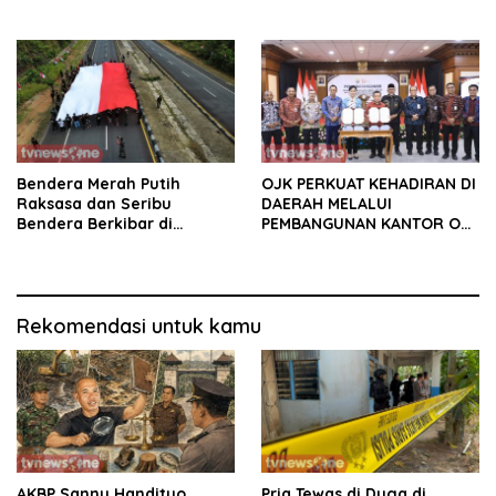
Bekuk Pencuri Motor KLX,
Satu Pelaku Masih DPO
Bendera Merah Putih
OJK PERKUAT KEHADIRAN DI
Raksasa dan Seribu
DAERAH MELALUI
Bendera Berkibar di
PEMBANGUNAN KANTOR OJK
Perbatasan RI-Malaysia
PROVINSI JAMBI
Rekomendasi untuk kamu
AKBP Sanny Handityo
Pria Tewas di Duga di