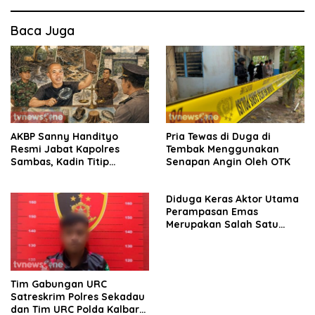
Baca Juga
AKBP Sanny Handityo
Pria Tewas di Duga di
Resmi Jabat Kapolres
Tembak Menggunakan
Sambas, Kadin Titip
Senapan Angin Oleh OTK
Penuntasan Sejumlah
Persoalan Strategis
Diduga Keras Aktor Utama
Perampasan Emas
Merupakan Salah Satu
Oknum Rekan Korban Dari
Sintang
Tim Gabungan URC
Satreskrim Polres Sekadau
dan Tim URC Polda Kalbar