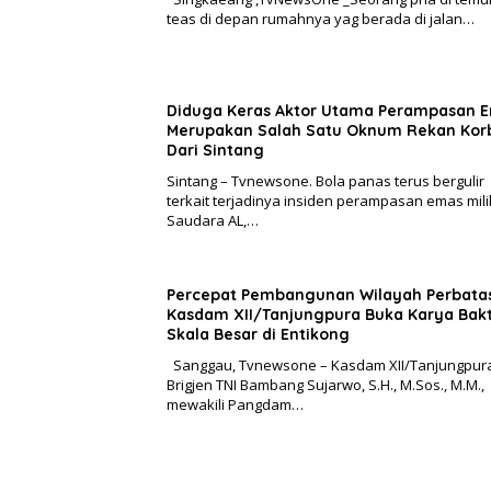
teas di depan rumahnya yag berada di jalan…
Diduga Keras Aktor Utama Perampasan 
Merupakan Salah Satu Oknum Rekan Kor
Dari Sintang
Sintang – Tvnewsone. Bola panas terus bergulir
terkait terjadinya insiden perampasan emas mili
Saudara AL,…
Percepat Pembangunan Wilayah Perbata
Kasdam XII/Tanjungpura Buka Karya Bakt
Skala Besar di Entikong
Sanggau, Tvnewsone – Kasdam XII/Tanjungpur
Brigjen TNI Bambang Sujarwo, S.H., M.Sos., M.M.,
mewakili Pangdam…