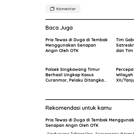
Komentar
Baca Juga
Pria Tewas di Duga di Tembak
Tim Gab
Menggunakan Senapan
Satresk
Angin Oleh OTK
dan Tim
Bekuk Pe
Satu Pe
Polsek Singkawang Timur
Percepa
Berhasil Ungkap Kasus
Wilayah
Curanmor, Pelaku Ditangkap
XII/Tan
di Ketapang.
Bakti Sk
Rekomendasi untuk kamu
Pria Tewas di Duga di Tembak Mengguna
Senapan Angin Oleh OTK
Singkaeang ,TvNewsOne _Seorang pria di tem