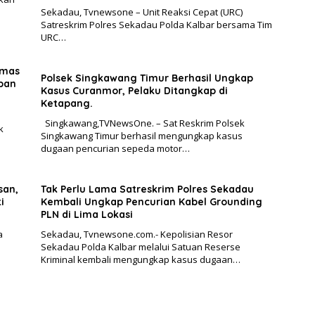
Sekadau, Tvnewsone – Unit Reaksi Cepat (URC)
Satreskrim Polres Sekadau Polda Kalbar bersama Tim
URC…
Emas
Polsek Singkawang Timur Berhasil Ungkap
ban
Kasus Curanmor, Pelaku Ditangkap di
Ketapang.
Singkawang,TVNewsOne. – Sat Reskrim Polsek
k
Singkawang Timur berhasil mengungkap kasus
dugaan pencurian sepeda motor…
san,
Tak Perlu Lama Satreskrim Polres Sekadau
i
Kembali Ungkap Pencurian Kabel Grounding
PLN di Lima Lokasi
a
Sekadau, Tvnewsone.com.- Kepolisian Resor
Sekadau Polda Kalbar melalui Satuan Reserse
Kriminal kembali mengungkap kasus dugaan…