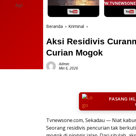
Beranda
Kriminal
Aksi Residivis Curan
Curian Mogok
Admin
Mei 6, 2026
PASANG IK
Tvnewsone.com, Sekadau — Niat kabu
Seorang residivis pencurian tak berkut
mogok di pinggir jalan. Dari situlah, a