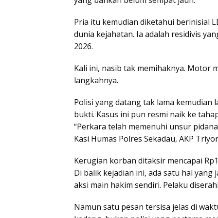
yang bahkan belum sempat jauh.
Pria itu kemudian diketahui berinisial
dunia kejahatan. Ia adalah residivis ya
2026.
Kali ini, nasib tak memihaknya. Motor
langkahnya.
Polisi yang datang tak lama kemudia
bukti. Kasus ini pun resmi naik ke taha
“Perkara telah memenuhi unsur pidana
Kasi Humas Polres Sekadau, AKP Triyon
Kerugian korban ditaksir mencapai Rp15
Di balik kejadian ini, ada satu hal yan
aksi main hakim sendiri. Pelaku disera
Namun satu pesan tersisa jelas di wakt