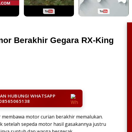
mor Berakhir Gegara RX-King
LAN HUBUNGI WHATSAPP
08565065138
r membawa motor curian berakhir memalukan.
ik setelah sepeda motor hasil gasakannya justru
ksinya runtuh dan warga bergerak.