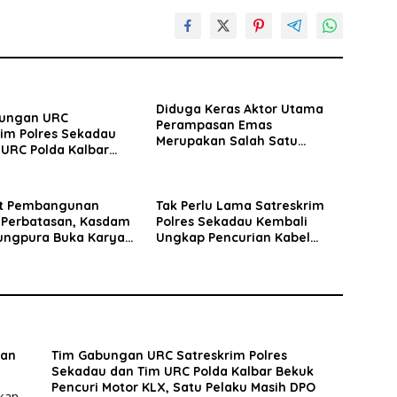
Diduga Keras Aktor Utama
ungan URC
Perampasan Emas
rim Polres Sekadau
Merupakan Salah Satu
 URC Polda Kalbar
Oknum Rekan Korban Dari
ncuri Motor KLX,
Sintang
laku Masih DPO
t Pembangunan
Tak Perlu Lama Satreskrim
 Perbatasan, Kasdam
Polres Sekadau Kembali
jungpura Buka Karya
Ungkap Pencurian Kabel
ala Besar di Entikong
Grounding PLN di Lima Lokasi
kan
Tim Gabungan URC Satreskrim Polres
Sekadau dan Tim URC Polda Kalbar Bekuk
Pencuri Motor KLX, Satu Pelaku Masih DPO
ukan