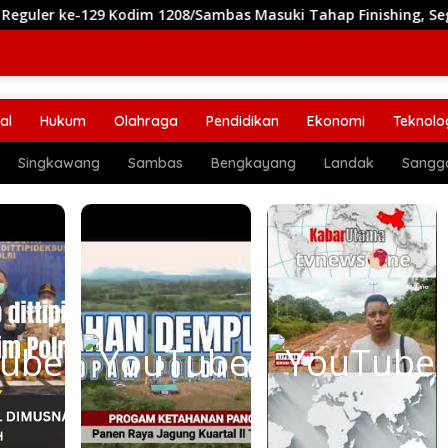
odim 1208/Sambas Masuki Tahap Finishing, Segera Siap Dihuni
al
Hukum
Olahraga
Pendidikan
Ekonomi
Teknolo
Singkawang
Sambas
Bengkayang
Landak
Sangg