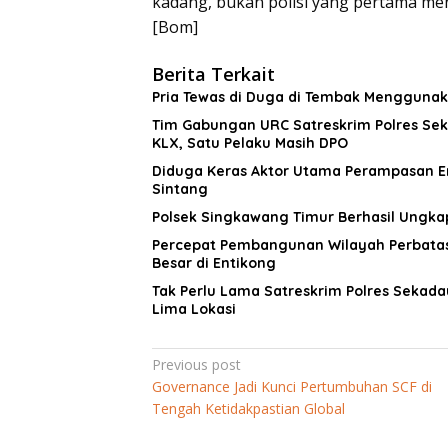
kadang, bukan polisi yang pertama me
[Bom]
Berita Terkait
Pria Tewas di Duga di Tembak Mengguna
Tim Gabungan URC Satreskrim Polres Sek
KLX, Satu Pelaku Masih DPO
Diduga Keras Aktor Utama Perampasan E
Sintang
Polsek Singkawang Timur Berhasil Ungka
Percepat Pembangunan Wilayah Perbatas
Besar di Entikong
Tak Perlu Lama Satreskrim Polres Sekad
Lima Lokasi
Navigasi
Previous post
Governance Jadi Kunci Pertumbuhan SCF di
pos
Tengah Ketidakpastian Global