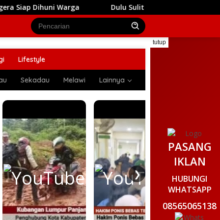
 Warga
Dulu Sulit Air Bersih, Kini Anak-Anak di Tempa
tutup
gi
Lifestyle
au
Sekadau
Melawi
Lainnya
PASANG
IKLAN
❯
HUBUNGI
WHATSAPP
08565065138