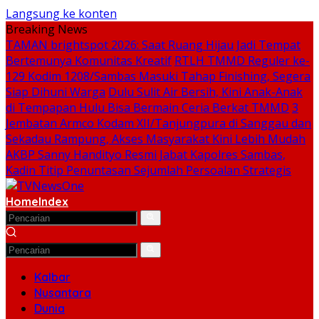
Langsung ke konten
Breaking News
TAMAN brightspot 2026: Saat Ruang Hijau Jadi Tempat
Bertemunya Komunitas Kreatif
RTLH TMMD Reguler ke-
129 Kodim 1208/Sambas Masuki Tahap Finishing, Segera
Siap Dihuni Warga
Dulu Sulit Air Bersih, Kini Anak-Anak
di Tempapan Hulu Bisa Bermain Ceria Berkat TMMD
3
Jembatan Armco Kodam XII/Tanjungpura di Sanggau dan
Sekadau Rampung, Akses Masyarakat Kini Lebih Mudah
AKBP Sanny Handityo Resmi Jabat Kapolres Sambas,
Kadin Titip Penuntasan Sejumlah Persoalan Strategis
Home
Index
Kalbar
Nusantara
Dunia