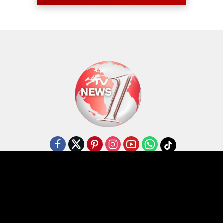
Disclaimer
Kode Etik
Struktur Redaksi
Pedoman Media Siber
TVNewaOne@2026