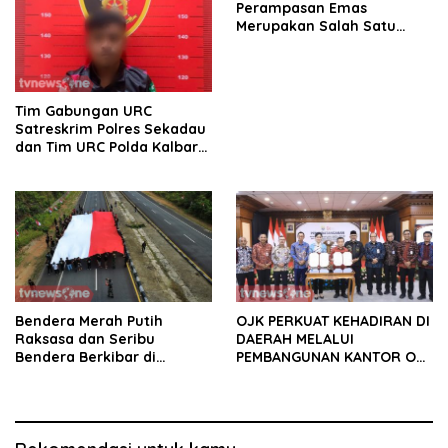
Perampasan Emas
Merupakan Salah Satu
Oknum Rekan Korban Dari
Sintang
Tim Gabungan URC
Satreskrim Polres Sekadau
dan Tim URC Polda Kalbar
Bekuk Pencuri Motor KLX,
Satu Pelaku Masih DPO
Bendera Merah Putih
OJK PERKUAT KEHADIRAN DI
Raksasa dan Seribu
DAERAH MELALUI
Bendera Berkibar di
PEMBANGUNAN KANTOR OJK
Perbatasan RI-Malaysia
PROVINSI JAMBI