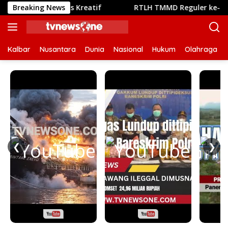
Langsung
omunitas Kreatif
Breaking News
RTLH TMMD Reguler ke-129 Kodim 120
ke
konten
Kalbar
Nusantara
Dunia
Nasional
Hukum
Olahraga
❮
❯