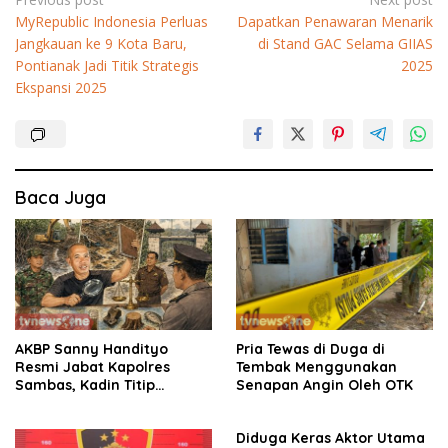
Navigasi
MyRepublic Indonesia Perluas
Dapatkan Penawaran Menarik
pos
Jangkauan ke 9 Kota Baru,
di Stand GAC Selama GIIAS
Pontianak Jadi Titik Strategis
2025
Ekspansi 2025
Baca Juga
AKBP Sanny Handityo
Pria Tewas di Duga di
Resmi Jabat Kapolres
Tembak Menggunakan
Sambas, Kadin Titip
Senapan Angin Oleh OTK
Penuntasan Sejumlah
Persoalan Strategis
Diduga Keras Aktor Utama