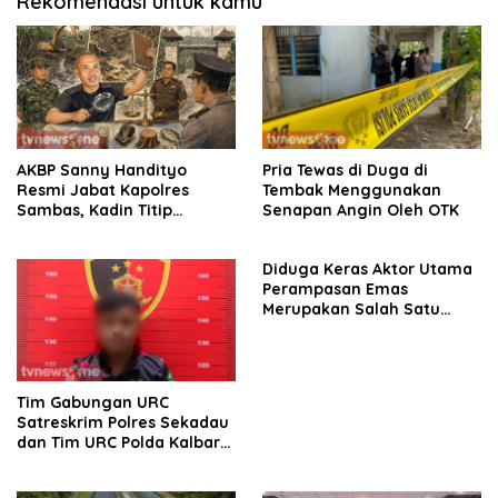
Rekomendasi untuk kamu
AKBP Sanny Handityo
Pria Tewas di Duga di
Resmi Jabat Kapolres
Tembak Menggunakan
Sambas, Kadin Titip
Senapan Angin Oleh OTK
Penuntasan Sejumlah
Persoalan Strategis
Diduga Keras Aktor Utama
Perampasan Emas
Merupakan Salah Satu
Oknum Rekan Korban Dari
Sintang
Tim Gabungan URC
Satreskrim Polres Sekadau
dan Tim URC Polda Kalbar
Bekuk Pencuri Motor KLX,
Satu Pelaku Masih DPO