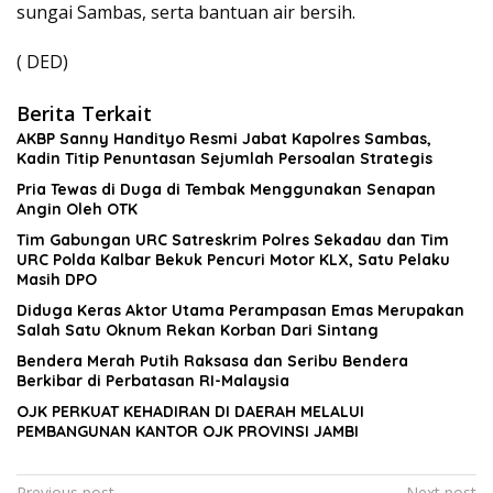
sungai Sambas, serta bantuan air bersih.
( DED)
Berita Terkait
AKBP Sanny Handityo Resmi Jabat Kapolres Sambas,
Kadin Titip Penuntasan Sejumlah Persoalan Strategis
Pria Tewas di Duga di Tembak Menggunakan Senapan
Angin Oleh OTK
Tim Gabungan URC Satreskrim Polres Sekadau dan Tim
URC Polda Kalbar Bekuk Pencuri Motor KLX, Satu Pelaku
Masih DPO
Diduga Keras Aktor Utama Perampasan Emas Merupakan
Salah Satu Oknum Rekan Korban Dari Sintang
Bendera Merah Putih Raksasa dan Seribu Bendera
Berkibar di Perbatasan RI-Malaysia
OJK PERKUAT KEHADIRAN DI DAERAH MELALUI
PEMBANGUNAN KANTOR OJK PROVINSI JAMBI
Previous post
Next post