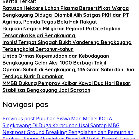
Berita Terkait
Ratusan Hektare Lahan Plasma Bersertifikat Warga
Bengkayang Diduga Diambil Alih Satgas PKH dan PT
Agrinas, Pemda Tegas Bela Hak Rakyat
Rugikan Negara Miliyaran Pejabat Pu Ditetapkan
Tersangka Kejari Bengkayang
Ironis! Tempat Singgah Bukit Vandereng Bengkayang
Terbengkalai Bertahun-tahun
Lintas Ormas Kepemudaan dan Kebudayaan
Bengkayang Gelar Aksi 1000 Berbagi Takjil
Operasi Subuh di Bengkayang, 146 Gram Sabu dan Dua
Terduga Kurir Diamankan
MMBB Dukung Pemprov Kalbar Kawal Dua Hari Besar,
Stabilitas Bengkayang Jadi Sorotan
Navigasi pos
Previous post
Puluhan Siswa Man Model KOTA
Singkawang Di Duga Keracunan Usai Santap MBG
Next post
Ground Breaking Pengolahan dan Pemurnian
Bauksit Hingga Aluminium Resmi di Mulai, Bentuk Upaya