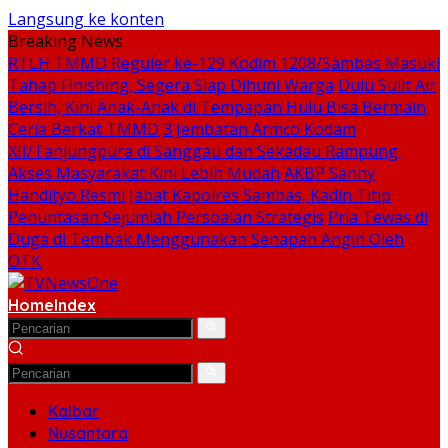
Langsung ke konten
Breaking News
RTLH TMMD Reguler ke-129 Kodim 1208/Sambas Masuki
Tahap Finishing, Segera Siap Dihuni Warga
Dulu Sulit Air
Bersih, Kini Anak-Anak di Tempapan Hulu Bisa Bermain
Ceria Berkat TMMD
3 Jembatan Armco Kodam
XII/Tanjungpura di Sanggau dan Sekadau Rampung,
Akses Masyarakat Kini Lebih Mudah
AKBP Sanny
Handityo Resmi Jabat Kapolres Sambas, Kadin Titip
Penuntasan Sejumlah Persoalan Strategis
Pria Tewas di
Duga di Tembak Menggunakan Senapan Angin Oleh
OTK
Home
Index
Kalbar
Nusantara