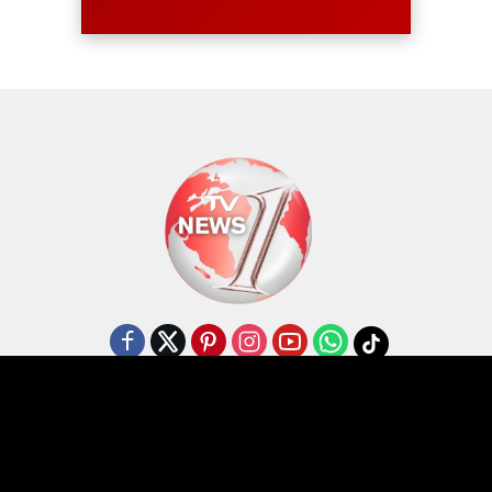
Disclaimer
Kode Etik
Struktur Redaksi
Pedoman Media Siber
TVNewaOne@2026