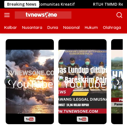
Langsung
temunya Komunitas Kreatif
Breaking News
RTLH TMMD Reguler ke-129 
ke
konten
Kalbar
Nusantara
Dunia
Nasional
Hukum
Olahraga
❮
❯