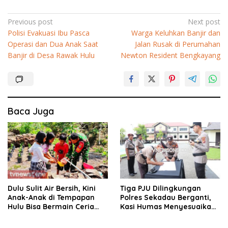
Navigasi
Previous post
Next post
Polisi Evakuasi Ibu Pasca
Warga Keluhkan Banjir dan
pos
Operasi dan Dua Anak Saat
Jalan Rusak di Perumahan
Banjir di Desa Rawak Hulu
Newton Resident Bengkayang
Baca Juga
Dulu Sulit Air Bersih, Kini
Tiga PJU Dilingkungan
Anak-Anak di Tempapan
Polres Sekadau Berganti,
Hulu Bisa Bermain Ceria
Kasi Humas Menyesuaikan
Berkat TMMD
Kebutuhan