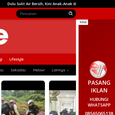
sih, Kini Anak-Anak di Tempapan Hulu Bisa Bermain Ceria Berka
tutup
gi
Lifestyle
au
Sekadau
Melawi
Lainnya
PASANG
IKLAN
HUBUNGI
WHATSAPP
08565065138