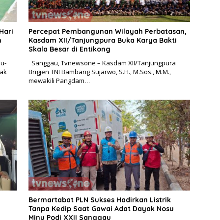
Hari
Percepat Pembangunan Wilayah Perbatasan,
n
Kasdam XII/Tanjungpura Buka Karya Bakti
Skala Besar di Entikong
u-
Sanggau, Tvnewsone – Kasdam XII/Tanjungpura
nak
Brigjen TNI Bambang Sujarwo, S.H., M.Sos., M.M.,
mewakili Pangdam…
Bermartabat PLN Sukses Hadirkan Listrik
Tanpa Kedip Saat Gawai Adat Dayak Nosu
Minu Podi XXII Sanggau