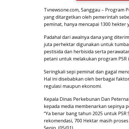
Tvnewsone.com, Sanggau – Program Pe
yang ditargetkan oleh pemerintah sebe
peminat, hanya mencapai 1300 hekter ya
Padahal dari awalnya dana yang diterima
juta perhektar digunakan untuk tumban
pestisida dan herbisida serta perawat
petani untuk melakukan program PSR i
Seringkali sepi peminat dan gagal men
Hal ini disebabkan oleh berbagai faktor
regulasi maupun ekonomi.
Kepala Dinas Perkebunan Dan Peterna
kepada media membenarkan sepinya pe
“Ya benar bang tahun 2025 untuk PSR S
rekomendasi, 700 Hektar masih proses d
Senin, (05/01).