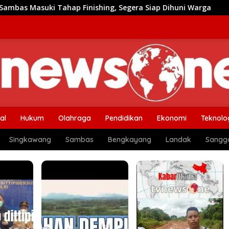
nishing, Segera Siap Dihuni Warga
Dulu Sulit Air Ber
al
Hukum
Olahraga
Pendidikan
Ekonomi
Teknolo
Singkawang
Sambas
Bengkayang
Landak
Sangg