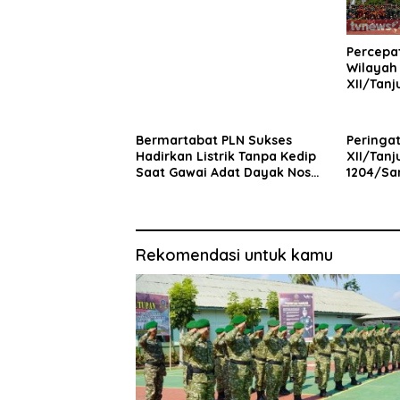
Penerus Bangsa
Percepa
Wilayah
XII/Tan
Bakti Sk
Bermartabat PLN Sukses
Peringa
Hadirkan Listrik Tanpa Kedip
XII/Tan
Saat Gawai Adat Dayak Nosu
1204/Sa
Minu Podi XXII Sanggau
Gelar D
Rekomendasi untuk kamu