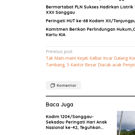
Bermartabat PLN Sukses Hadirkan Listrik
XXII Sanggau
Peringati HUT ke-68 Kodam XII/Tanjung
Komitmen Berikan Perlindungan Hukum,Ca
Kartu KIA
Navigasi
Previous post
Tak Main-main! Kejati Kalbar Incar Dalang Ko
pos
Tambang, 5 Kantor Besar Diacak-acak Penyid
Komentar
Baca Juga
Kodim 1204/Sanggau-
Sekadau Peringati Hari Anak
Nasional ke-42, Teguhkan
Komitmen Lindungi Generasi