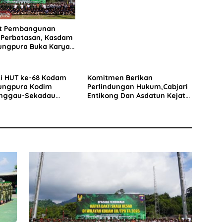
t Pembangunan
 Perbatasan, Kasdam
jungpura Buka Karya
ala Besar di Entikong
ti HUT ke-68 Kodam
Komitmen Berikan
jungpura Kodim
Perlindungan Hukum,Cabjari
nggau-Sekadau
Entikong Dan Asdatun Kejati
onor Darah
Kalbar Bagikan Kartu KIA