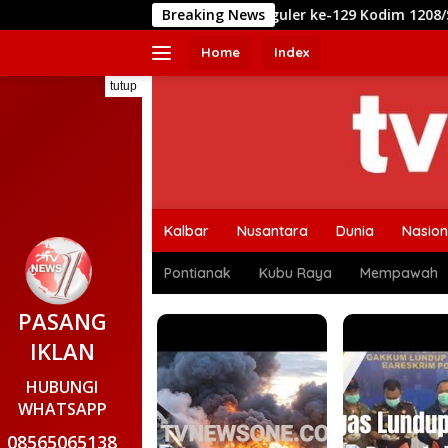
Langsung
RTLH TMMD Reguler ke-129 Kodim 1208/Sambas Masuki Tahap Fi
Breaking News
ke
konten
Home
Index
tutup
Kalbar
Nusantara
Dunia
Nasion
Pontianak
Kubu Raya
Mempawah
PASANG
IKLAN
HUBUNGI
WHATSAPP
08565065138