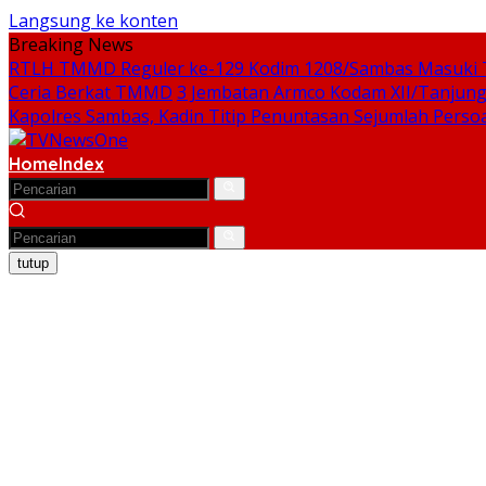
Langsung ke konten
Breaking News
RTLH TMMD Reguler ke-129 Kodim 1208/Sambas Masuki Ta
Ceria Berkat TMMD
3 Jembatan Armco Kodam XII/Tanjung
Kapolres Sambas, Kadin Titip Penuntasan Sejumlah Persoa
Home
Index
tutup