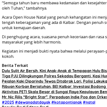
“Semoga tahun baru membawa kedamaian dan kesejahteraan 
oleh Tuhan,” tambahnya.
Acara Open House Natal yang penuh kehangatan ini menj
tengah keberagaman yang ada di Kalbar. Dengan penuh su
untuk kemajuan daerah.
Di penghujung acara, suasana penuh keceriaan dan ras
masyarakat yang lebih harmonis.
Kegiatan ini menjadi bukti nyata bahwa melalui perayaa
kokoh.
Berita Terkait
Dulu Sulit Air Bersih, Kini Anak-Anak di Tempapan Hulu 
Tiga PJU Dilingkungan Polres Sekadau Berganti, Kasi 
Pejalan Kaki Diparindu Tewas Ditabrak Lari, Polisi Lakuk
Ribuan Korban Berjatuhan, BEI Kalbar: Investasi Bodon
Aktivitas PETI Skala Besar di Sungai Raya Kepulauan B
Mr. Nic Rilis “Bright Star”, Perpaduan Indie Pop dan Or
#2025
#dewanadatdayak
#kotapontianak
#natal