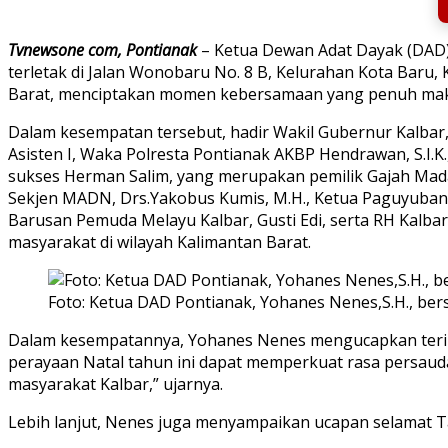
Tvnewsone com, Pontianak
– Ketua Dewan Adat Dayak (DAD)
terletak di Jalan Wonobaru No. 8 B, Kelurahan Kota Baru, 
Barat, menciptakan momen kebersamaan yang penuh makn
Dalam kesempatan tersebut, hadir Wakil Gubernur Kalbar,
Asisten I, Waka Polresta Pontianak AKBP Hendrawan, S.I.K
sukses Herman Salim, yang merupakan pemilik Gajah Mada 
Sekjen MADN, Drs.Yakobus Kumis, M.H., Ketua Paguyuban
Barusan Pemuda Melayu Kalbar, Gusti Edi, serta RH Kalba
masyarakat di wilayah Kalimantan Barat.
Foto: Ketua DAD Pontianak, Yohanes Nenes,S.H., b
Dalam kesempatannya, Yohanes Nenes mengucapkan terima
perayaan Natal tahun ini dapat memperkuat rasa persaud
masyarakat Kalbar,” ujarnya.
Lebih lanjut, Nenes juga menyampaikan ucapan selamat T