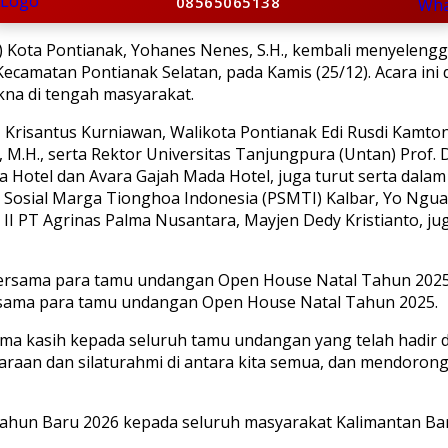
08565065138
 Kota Pontianak, Yohanes Nenes, S.H., kembali menyeleng
Kecamatan Pontianak Selatan, pada Kamis (25/12). Acara ini 
a di tengah masyarakat.
 Krisantus Kurniawan, Walikota Pontianak Edi Rusdi Kamto
., M.H., serta Rektor Universitas Tanjungpura (Untan) Prof
Hotel dan Avara Gajah Mada Hotel, juga turut serta dalam
 Sosial Marga Tionghoa Indonesia (PSMTI) Kalbar, Yo Ngu
r II PT Agrinas Palma Nusantara, Mayjen Dedy Kristianto,
ersama para tamu undangan Open House Natal Tahun 2025.
 kasih kepada seluruh tamu undangan yang telah hadir d
araan dan silaturahmi di antara kita semua, dan mendoron
ahun Baru 2026 kepada seluruh masyarakat Kalimantan Bar