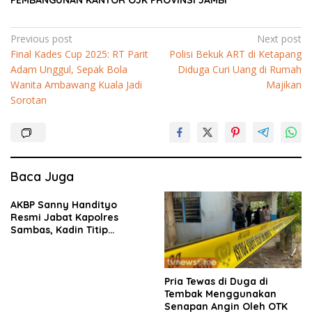
PEMBANGUNAN KANTOR OJK PROVINSI JAMBI
Navigasi
Previous post
Next post
Final Kades Cup 2025: RT Parit
Polisi Bekuk ART di Ketapang
pos
Adam Unggul, Sepak Bola
Diduga Curi Uang di Rumah
Wanita Ambawang Kuala Jadi
Majikan
Sorotan
Baca Juga
AKBP Sanny Handityo
Resmi Jabat Kapolres
Sambas, Kadin Titip
Penuntasan Sejumlah
Persoalan Strategis
Pria Tewas di Duga di
Tembak Menggunakan
Senapan Angin Oleh OTK