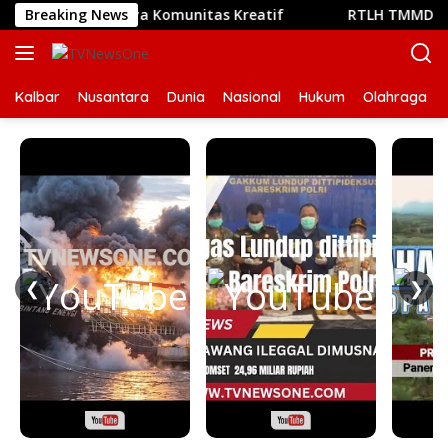
Langsung
pat Bertemunya Komunitas Kreatif
Breaking News
RTLH TMMD Reguler 
ke
konten
Kalbar
Nusantara
Dunia
Nasional
Hukum
Olahraga
❮
❯