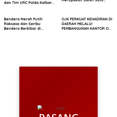
Merupakan Salah Satu
dan Tim URC Polda Kalbar
Oknum Rekan Korban Dari
Bekuk Pencuri Motor KLX,
Sintang
Satu Pelaku Masih DPO
Bendera Merah Putih
OJK PERKUAT KEHADIRAN DI
Raksasa dan Seribu
DAERAH MELALUI
Bendera Berkibar di
PEMBANGUNAN KANTOR OJK
Perbatasan RI-Malaysia
PROVINSI JAMBI