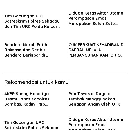
Diduga Keras Aktor Utama
Tim Gabungan URC
Perampasan Emas
Satreskrim Polres Sekadau
Merupakan Salah Satu
dan Tim URC Polda Kalbar
Oknum Rekan Korban Dari
Bekuk Pencuri Motor KLX,
Sintang
Satu Pelaku Masih DPO
Bendera Merah Putih
OJK PERKUAT KEHADIRAN DI
Raksasa dan Seribu
DAERAH MELALUI
Bendera Berkibar di
PEMBANGUNAN KANTOR OJK
Perbatasan RI-Malaysia
PROVINSI JAMBI
Rekomendasi untuk kamu
AKBP Sanny Handityo
Pria Tewas di Duga di
Resmi Jabat Kapolres
Tembak Menggunakan
Sambas, Kadin Titip
Senapan Angin Oleh OTK
Penuntasan Sejumlah
Persoalan Strategis
Diduga Keras Aktor Utama
Tim Gabungan URC
Perampasan Emas
Satreskrim Polres Sekadau