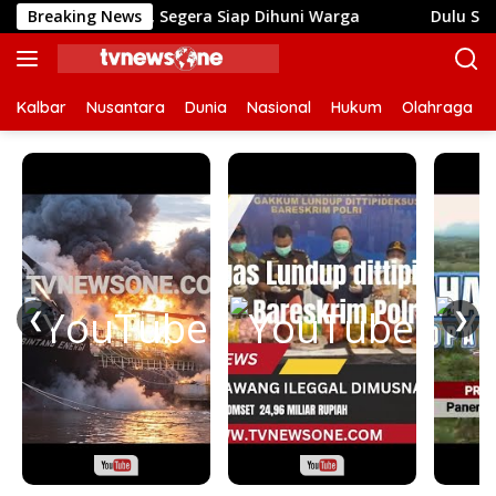
Langsung
nishing, Segera Siap Dihuni Warga
Breaking News
Dulu Sulit Air Ber
ke
konten
Kalbar
Nusantara
Dunia
Nasional
Hukum
Olahraga
❮
❯