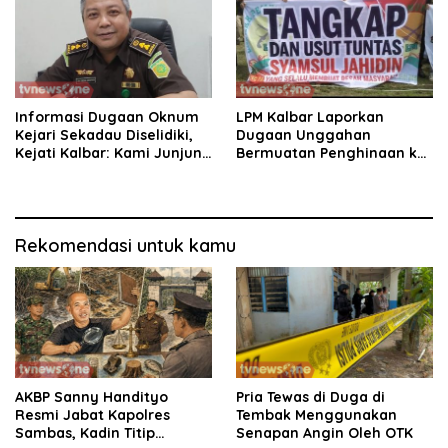
Informasi Dugaan Oknum
LPM Kalbar Laporkan
Kejari Sekadau Diselidiki,
Dugaan Unggahan
Kejati Kalbar: Kami Junjung
Bermuatan Penghinaan ke
Objektivitas
Polda, Massa Aksi Damai
Kawal Penegakan Hukum
Rekomendasi untuk kamu
AKBP Sanny Handityo
Pria Tewas di Duga di
Resmi Jabat Kapolres
Tembak Menggunakan
Sambas, Kadin Titip
Senapan Angin Oleh OTK