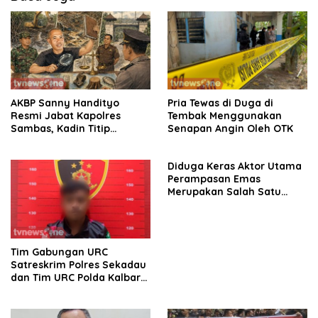
AKBP Sanny Handityo
Pria Tewas di Duga di
Resmi Jabat Kapolres
Tembak Menggunakan
Sambas, Kadin Titip
Senapan Angin Oleh OTK
Penuntasan Sejumlah
Persoalan Strategis
Diduga Keras Aktor Utama
Perampasan Emas
Merupakan Salah Satu
Oknum Rekan Korban Dari
Sintang
Tim Gabungan URC
Satreskrim Polres Sekadau
dan Tim URC Polda Kalbar
Bekuk Pencuri Motor KLX,
Satu Pelaku Masih DPO