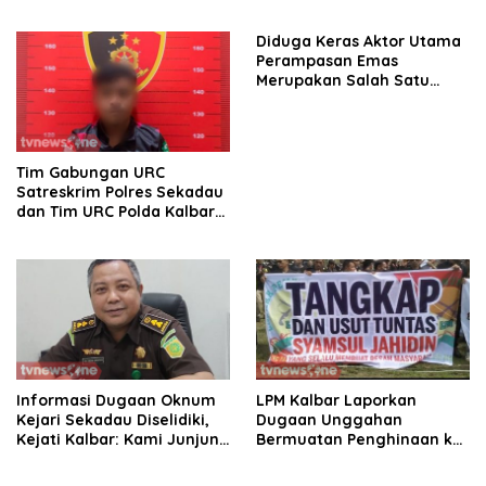
Penuntasan Sejumlah
Persoalan Strategis
Diduga Keras Aktor Utama
Perampasan Emas
Merupakan Salah Satu
Oknum Rekan Korban Dari
Sintang
Tim Gabungan URC
Satreskrim Polres Sekadau
dan Tim URC Polda Kalbar
Bekuk Pencuri Motor KLX,
Satu Pelaku Masih DPO
Informasi Dugaan Oknum
LPM Kalbar Laporkan
Kejari Sekadau Diselidiki,
Dugaan Unggahan
Kejati Kalbar: Kami Junjung
Bermuatan Penghinaan ke
Objektivitas
Polda, Massa Aksi Damai
Kawal Penegakan Hukum