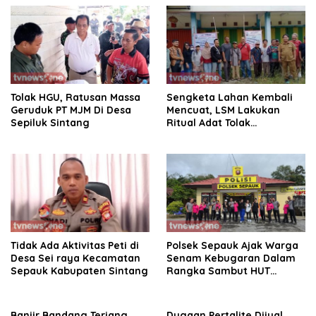
Tolak HGU, Ratusan Massa
Sengketa Lahan Kembali
Geruduk PT MJM Di Desa
Mencuat, LSM Lakukan
Sepiluk Sintang
Ritual Adat Tolak
Keputusan Pengadilan dan
Mahkamah Agung.
Tidak Ada Aktivitas Peti di
Polsek Sepauk Ajak Warga
Desa Sei raya Kecamatan
Senam Kebugaran Dalam
Sepauk Kabupaten Sintang
Rangka Sambut HUT
Bhayangkara ke-80
Banjir Bandang Terjang
Dugaan Pertalite Dijual