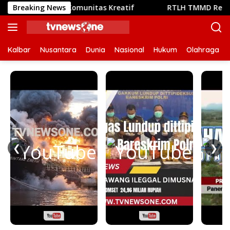
Langsung
temunya Komunitas Kreatif
Breaking News
RTLH TMMD Reguler ke-129 
ke
konten
Kalbar
Nusantara
Dunia
Nasional
Hukum
Olahraga
❮
❯