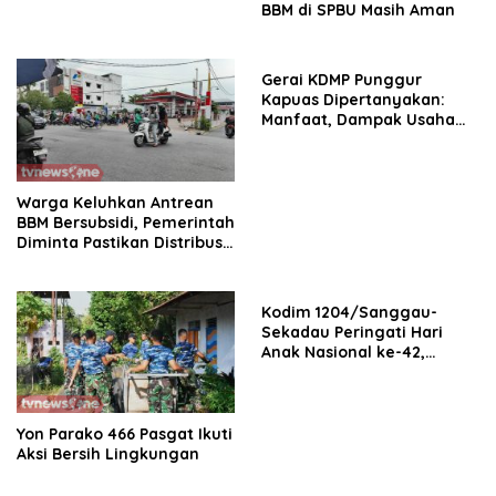
BBM di SPBU Masih Aman
Gerai KDMP Punggur
Kapuas Dipertanyakan:
Manfaat, Dampak Usaha
Lokal hingga Transparansi
Anggaran Rp1,6 Miliar
Warga Keluhkan Antrean
BBM Bersubsidi, Pemerintah
Diminta Pastikan Distribusi
Tepat Sasaran
Kodim 1204/Sanggau-
Sekadau Peringati Hari
Anak Nasional ke-42,
Teguhkan Komitmen
Lindungi Generasi Penerus
Bangsa
Yon Parako 466 Pasgat Ikuti
Aksi Bersih Lingkungan