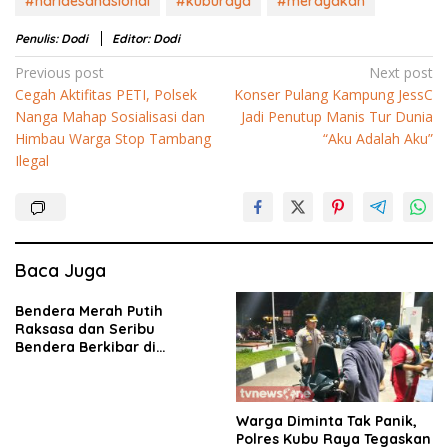
#haridesanasional
#kuburaya
#merayakan
Penulis: Dodi
Editor: Dodi
Navigasi
Previous post
Next post
Cegah Aktifitas PETI, Polsek
Konser Pulang Kampung JessC
pos
Nanga Mahap Sosialisasi dan
Jadi Penutup Manis Tur Dunia
Himbau Warga Stop Tambang
“Aku Adalah Aku”
Ilegal
Baca Juga
Bendera Merah Putih
Raksasa dan Seribu
Bendera Berkibar di
Perbatasan RI-Malaysia
Warga Diminta Tak Panik,
Polres Kubu Raya Tegaskan