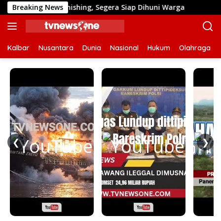
Langsung
 Tahap Finishing, Segera Siap Dihuni Warga
Breaking News
Dulu Suli
ke
konten
Kalbar
Nusantara
Dunia
Nasional
Hukum
Olahraga
❮
❯