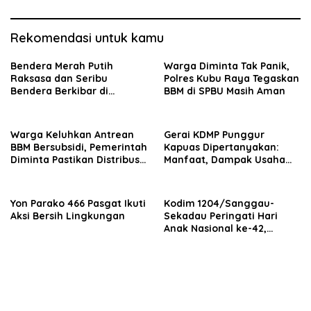
Rekomendasi untuk kamu
Bendera Merah Putih
Warga Diminta Tak Panik,
Raksasa dan Seribu
Polres Kubu Raya Tegaskan
Bendera Berkibar di
BBM di SPBU Masih Aman
Perbatasan RI-Malaysia
Warga Keluhkan Antrean
Gerai KDMP Punggur
BBM Bersubsidi, Pemerintah
Kapuas Dipertanyakan:
Diminta Pastikan Distribusi
Manfaat, Dampak Usaha
Tepat Sasaran
Lokal hingga Transparansi
Anggaran Rp1,6 Miliar
Yon Parako 466 Pasgat Ikuti
Kodim 1204/Sanggau-
Aksi Bersih Lingkungan
Sekadau Peringati Hari
Anak Nasional ke-42,
Teguhkan Komitmen
Lindungi Generasi Penerus
Bangsa