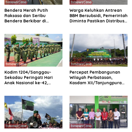
Bendera Merah Putih
Warga Keluhkan Antrean
Raksasa dan Seribu
BBM Bersubsidi, Pemerintah
Bendera Berkibar di
Diminta Pastikan Distribusi
Perbatasan RI-Malaysia
Tepat Sasaran
Kodim 1204/Sanggau-
Percepat Pembangunan
Sekadau Peringati Hari
Wilayah Perbatasan,
Anak Nasional ke-42,
Kasdam XII/Tanjungpura
Teguhkan Komitmen
Buka Karya Bakti Skala
Lindungi Generasi Penerus
Besar di Entikong
Bangsa