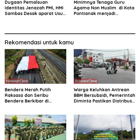
Dugaan Pemalsuan
Minimnya Tenaga Guru
Identitas Jenazah PMI, HMI
Agama Non Muslim di Kota
Sambas Desak aparat Usut
Pontianak menjadi
tuntas
Perhatian Serius DPC
Mangkok Merah Kota
Pontianak
Rekomendasi untuk kamu
Bendera Merah Putih
Warga Keluhkan Antrean
Raksasa dan Seribu
BBM Bersubsidi, Pemerintah
Bendera Berkibar di
Diminta Pastikan Distribusi
Perbatasan RI-Malaysia
Tepat Sasaran