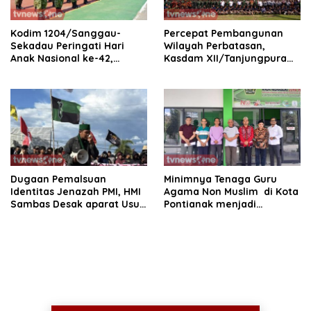
Kodim 1204/Sanggau-
Percepat Pembangunan
Sekadau Peringati Hari
Wilayah Perbatasan,
Anak Nasional ke-42,
Kasdam XII/Tanjungpura
Teguhkan Komitmen
Buka Karya Bakti Skala
Lindungi Generasi Penerus
Besar di Entikong
Bangsa
Dugaan Pemalsuan
Minimnya Tenaga Guru
Identitas Jenazah PMI, HMI
Agama Non Muslim di Kota
Sambas Desak aparat Usut
Pontianak menjadi
tuntas
Perhatian Serius DPC
Mangkok Merah Kota
Pontianak