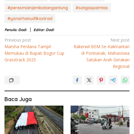
#peresmianjembatangantung
#satgaspamtas
#yonarhanud1kostrad
Penulis: Dodi
Editor: Dodi
Navigasi
Previous post
Next post
Marsha Perdana Tampil
Rakerwil BEM Se-Kalimantan
pos
Memukau di Bupati Bogor Cup
di Pontianak, Mahasiswa
Grasstrack 2025
Satukan Arah Gerakan
Regional
Baca Juga