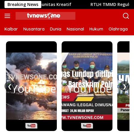
Langsung
ya Komunitas Kreatif
Breaking News
RTLH TMMD Reguler ke-129 Kodim
ke
konten
Kalbar
Nusantara
Dunia
Nasional
Hukum
Olahraga
❮
❯