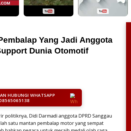
 Pembalap Yang Jadi Anggota
upport Dunia Otomotif
LAN HUBUNGI WHATSAPP
08565065138
ir politiknya, Didi Darmadi anggota DPRD Sanggau
salah satu mantan pembalap motor yang sempat
 bahkan negara untuk meraih medali olah raga