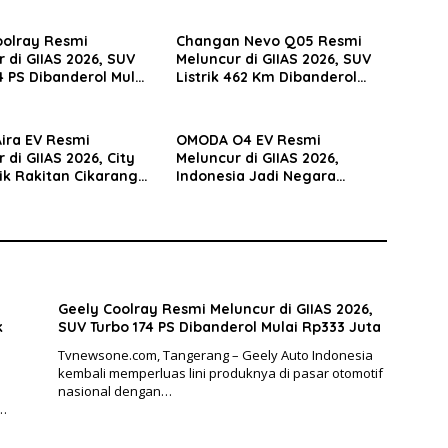
oolray Resmi
Changan Nevo Q05 Resmi
 di GIIAS 2026, SUV
Meluncur di GIIAS 2026, SUV
4 PS Dibanderol Mulai
Listrik 462 Km Dibanderol
uta
Mulai Rp309 Juta
ira EV Resmi
OMODA O4 EV Resmi
 di GIIAS 2026, City
Meluncur di GIIAS 2026,
rik Rakitan Cikarang
Indonesia Jadi Negara
sar EV Indonesia
Pertama yang Perkenalkan
Mobil AI Ini
Geely Coolray Resmi Meluncur di GIIAS 2026,
k
SUV Turbo 174 PS Dibanderol Mulai Rp333 Juta
Tvnewsone.com, Tangerang – Geely Auto Indonesia
kembali memperluas lini produknya di pasar otomotif
nasional dengan…
a…