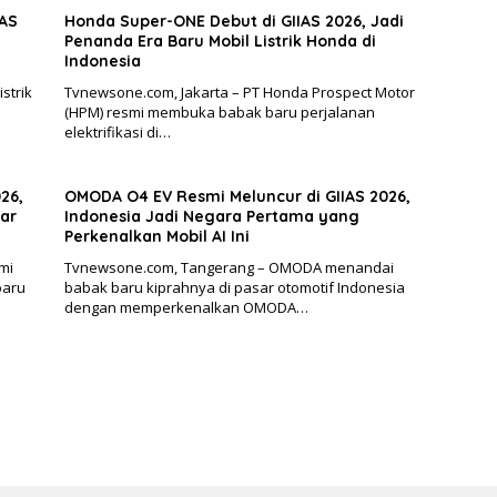
IAS
Honda Super-ONE Debut di GIIAS 2026, Jadi
Penanda Era Baru Mobil Listrik Honda di
Indonesia
strik
Tvnewsone.com, Jakarta – PT Honda Prospect Motor
(HPM) resmi membuka babak baru perjalanan
elektrifikasi di…
26,
OMODA O4 EV Resmi Meluncur di GIIAS 2026,
sar
Indonesia Jadi Negara Pertama yang
Perkenalkan Mobil AI Ini
mi
Tvnewsone.com, Tangerang – OMODA menandai
baru
babak baru kiprahnya di pasar otomotif Indonesia
dengan memperkenalkan OMODA…