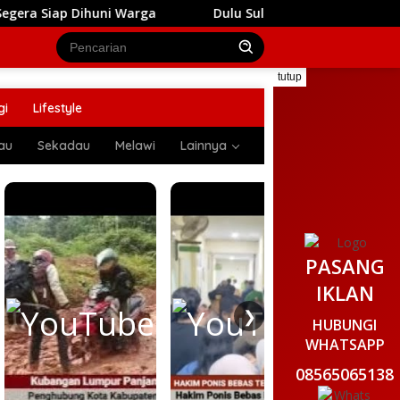
ihuni Warga
Dulu Sulit Air Bersih, Kini Anak-Anak di
tutup
gi
Lifestyle
au
Sekadau
Melawi
Lainnya
PASANG
IKLAN
❯
HUBUNGI
WHATSAPP
08565065138