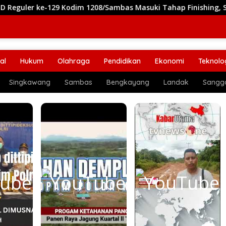
129 Kodim 1208/Sambas Masuki Tahap Finishing, Segera Siap D
al
Hukum
Olahraga
Pendidikan
Ekonomi
Teknolo
Singkawang
Sambas
Bengkayang
Landak
Sangg