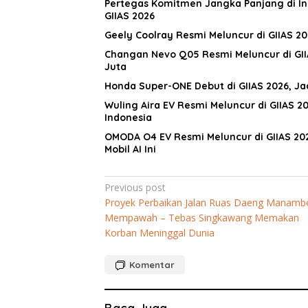
Pertegas Komitmen Jangka Panjang di Indo
GIIAS 2026
Geely Coolray Resmi Meluncur di GIIAS 20
Changan Nevo Q05 Resmi Meluncur di GIIA
Juta
Honda Super-ONE Debut di GIIAS 2026, Jad
Wuling Aira EV Resmi Meluncur di GIIAS 202
Indonesia
OMODA O4 EV Resmi Meluncur di GIIAS 20
Mobil AI Ini
Navigasi
Previous post
Proyek Perbaikan Jalan Ruas Daeng Manamb
pos
Mempawah – Tebas Singkawang Memakan
Korban Meninggal Dunia
Komentar