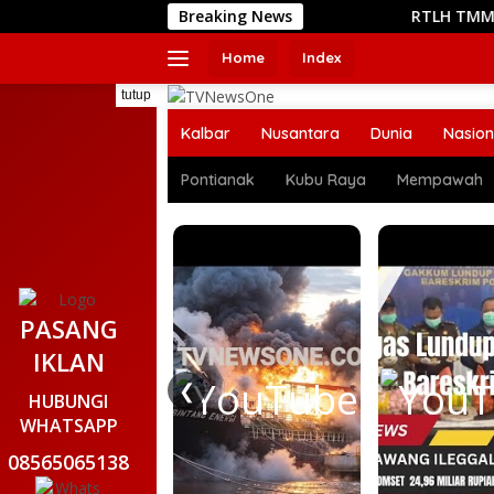
Langsung
Breaking News
RTLH TMMD Reguler ke-
ke
konten
Home
Index
tutup
Kalbar
Nusantara
Dunia
Nasion
Pontianak
Kubu Raya
Mempawah
PASANG
IKLAN
❮
HUBUNGI
WHATSAPP
08565065138