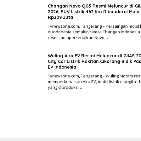
Changan Nevo Q05 Resmi Meluncur di GI
2026, SUV Listrik 462 Km Dibanderol Mulai
Rp309 Juta
Tvnewsone.com, Tangerang – Persaingan mobil li
di Indonesia semakin ramai. Changan Indonesia
resmi memperkenalkan Nevo…
Wuling Aira EV Resmi Meluncur di GIIAS 20
City Car Listrik Rakitan Cikarang Bidik Pa
EV Indonesia
Tvnewsone.com, Tangerang – Wuling Motors res
memperkenalkan Aira EV, mobil listrik mungil ter
yang diproduksi…