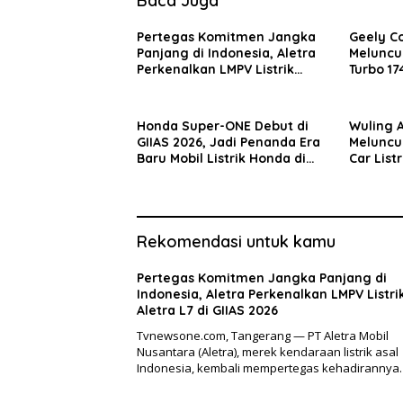
Baca Juga
Pertegas Komitmen Jangka
Geely C
Panjang di Indonesia, Aletra
Meluncur
Perkenalkan LMPV Listrik
Turbo 17
Aletra L7 di GIIAS 2026
Rp333 J
Honda Super-ONE Debut di
Wuling A
GIIAS 2026, Jadi Penanda Era
Meluncur
Baru Mobil Listrik Honda di
Car List
Indonesia
Bidik Pa
Rekomendasi untuk kamu
Pertegas Komitmen Jangka Panjang di
Indonesia, Aletra Perkenalkan LMPV Listri
Aletra L7 di GIIAS 2026
Tvnewsone.com, Tangerang — PT Aletra Mobil
Nusantara (Aletra), merek kendaraan listrik asal
Indonesia, kembali mempertegas kehadiranny