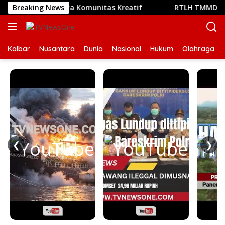
Langsung
at Bertemunya Komunitas Kreatif
Breaking News
RTLH TMMD Reguler k
ke
konten
Kalbar
Nusantara
Dunia
Nasional
Hukum
Olahraga
❮
❯