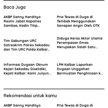
Baca Juga
AKBP Sanny Handityo
Pria Tewas di Duga di
Resmi Jabat Kapolres
Tembak Menggunakan
Sambas, Kadin Titip
Senapan Angin Oleh OTK
Penuntasan Sejumlah
Persoalan Strategis
Diduga Keras Aktor Utama
Tim Gabungan URC
Perampasan Emas
Satreskrim Polres Sekadau
Merupakan Salah Satu
dan Tim URC Polda Kalbar
Oknum Rekan Korban Dari
Bekuk Pencuri Motor KLX,
Sintang
Satu Pelaku Masih DPO
Informasi Dugaan Oknum
LPM Kalbar Laporkan
Kejari Sekadau Diselidiki,
Dugaan Unggahan
Kejati Kalbar: Kami Junjung
Bermuatan Penghinaan ke
Objektivitas
Polda, Massa Aksi Damai
Kawal Penegakan Hukum
Rekomendasi untuk kamu
AKBP Sanny Handityo
Pria Tewas di Duga di