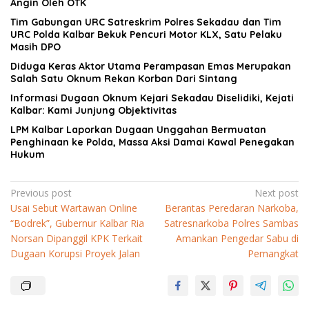
Angin Oleh OTK
Tim Gabungan URC Satreskrim Polres Sekadau dan Tim
URC Polda Kalbar Bekuk Pencuri Motor KLX, Satu Pelaku
Masih DPO
Diduga Keras Aktor Utama Perampasan Emas Merupakan
Salah Satu Oknum Rekan Korban Dari Sintang
Informasi Dugaan Oknum Kejari Sekadau Diselidiki, Kejati
Kalbar: Kami Junjung Objektivitas
LPM Kalbar Laporkan Dugaan Unggahan Bermuatan
Penghinaan ke Polda, Massa Aksi Damai Kawal Penegakan
Hukum
Navigasi
Previous post
Next post
Usai Sebut Wartawan Online
Berantas Peredaran Narkoba,
pos
“Bodrek”, Gubernur Kalbar Ria
Satresnarkoba Polres Sambas
Norsan Dipanggil KPK Terkait
Amankan Pengedar Sabu di
Dugaan Korupsi Proyek Jalan
Pemangkat