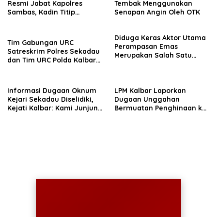
Resmi Jabat Kapolres
Tembak Menggunakan
Sambas, Kadin Titip
Senapan Angin Oleh OTK
Penuntasan Sejumlah
Persoalan Strategis
Diduga Keras Aktor Utama
Tim Gabungan URC
Perampasan Emas
Satreskrim Polres Sekadau
Merupakan Salah Satu
dan Tim URC Polda Kalbar
Oknum Rekan Korban Dari
Bekuk Pencuri Motor KLX,
Sintang
Satu Pelaku Masih DPO
Informasi Dugaan Oknum
LPM Kalbar Laporkan
Kejari Sekadau Diselidiki,
Dugaan Unggahan
Kejati Kalbar: Kami Junjung
Bermuatan Penghinaan ke
Objektivitas
Polda, Massa Aksi Damai
Kawal Penegakan Hukum