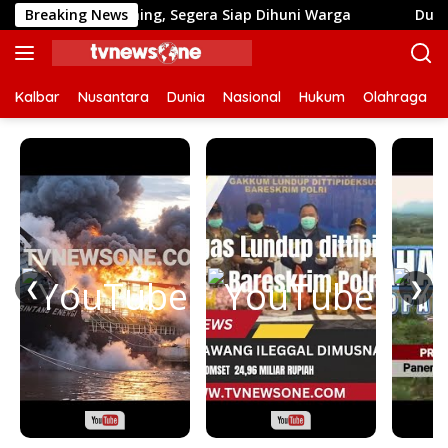
Langsung
p Finishing, Segera Siap Dihuni Warga
Breaking News
Dulu Sulit Air
ke
konten
Kalbar
Nusantara
Dunia
Nasional
Hukum
Olahraga
❮
❯