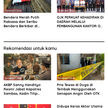
Bendera Merah Putih
OJK PERKUAT KEHADIRAN DI
Raksasa dan Seribu
DAERAH MELALUI
Bendera Berkibar di
PEMBANGUNAN KANTOR OJK
Perbatasan RI-Malaysia
PROVINSI JAMBI
Rekomendasi untuk kamu
AKBP Sanny Handityo
Pria Tewas di Duga di
Resmi Jabat Kapolres
Tembak Menggunakan
Sambas, Kadin Titip
Senapan Angin Oleh OTK
Penuntasan Sejumlah
Persoalan Strategis
Diduga Keras Aktor Utama