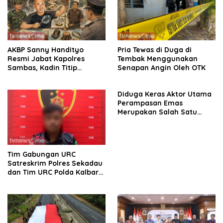
AKBP Sanny Handityo
Pria Tewas di Duga di
Resmi Jabat Kapolres
Tembak Menggunakan
Sambas, Kadin Titip
Senapan Angin Oleh OTK
Penuntasan Sejumlah
Persoalan Strategis
Diduga Keras Aktor Utama
Perampasan Emas
Merupakan Salah Satu
Oknum Rekan Korban Dari
Sintang
Tim Gabungan URC
Satreskrim Polres Sekadau
dan Tim URC Polda Kalbar
Bekuk Pencuri Motor KLX,
Satu Pelaku Masih DPO