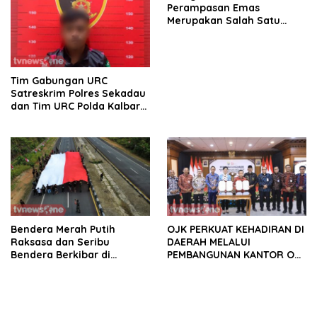
Perampasan Emas
Merupakan Salah Satu
Oknum Rekan Korban Dari
Sintang
Tim Gabungan URC
Satreskrim Polres Sekadau
dan Tim URC Polda Kalbar
Bekuk Pencuri Motor KLX,
Satu Pelaku Masih DPO
Bendera Merah Putih
OJK PERKUAT KEHADIRAN DI
Raksasa dan Seribu
DAERAH MELALUI
Bendera Berkibar di
PEMBANGUNAN KANTOR OJK
Perbatasan RI-Malaysia
PROVINSI JAMBI