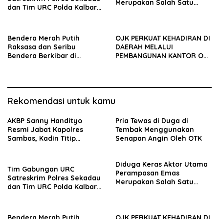
Merupakan Salah Satu
dan Tim URC Polda Kalbar
Oknum Rekan Korban Dari
Bekuk Pencuri Motor KLX,
Sintang
Satu Pelaku Masih DPO
Bendera Merah Putih
OJK PERKUAT KEHADIRAN DI
Raksasa dan Seribu
DAERAH MELALUI
Bendera Berkibar di
PEMBANGUNAN KANTOR OJK
Perbatasan RI-Malaysia
PROVINSI JAMBI
Rekomendasi untuk kamu
AKBP Sanny Handityo
Pria Tewas di Duga di
Resmi Jabat Kapolres
Tembak Menggunakan
Sambas, Kadin Titip
Senapan Angin Oleh OTK
Penuntasan Sejumlah
Persoalan Strategis
Diduga Keras Aktor Utama
Tim Gabungan URC
Perampasan Emas
Satreskrim Polres Sekadau
Merupakan Salah Satu
dan Tim URC Polda Kalbar
Oknum Rekan Korban Dari
Bekuk Pencuri Motor KLX,
Sintang
Satu Pelaku Masih DPO
Bendera Merah Putih
OJK PERKUAT KEHADIRAN DI