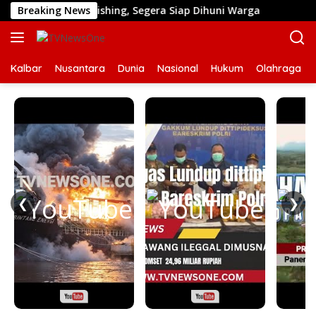
Langsung
 Tahap Finishing, Segera Siap Dihuni Warga
Breaking News
Dulu Sul
ke
konten
Kalbar
Nusantara
Dunia
Nasional
Hukum
Olahraga
❮
❯