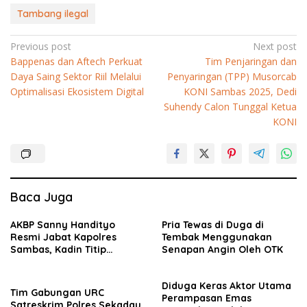
Tambang ilegal
Navigasi
Previous post
Next post
Bappenas dan Aftech Perkuat
Tim Penjaringan dan
pos
Daya Saing Sektor Riil Melalui
Penyaringan (TPP) Musorcab
Optimalisasi Ekosistem Digital
KONI Sambas 2025, Dedi
Suhendy Calon Tunggal Ketua
KONI
Baca Juga
AKBP Sanny Handityo
Pria Tewas di Duga di
Resmi Jabat Kapolres
Tembak Menggunakan
Sambas, Kadin Titip
Senapan Angin Oleh OTK
Penuntasan Sejumlah
Persoalan Strategis
Diduga Keras Aktor Utama
Tim Gabungan URC
Perampasan Emas
Satreskrim Polres Sekadau