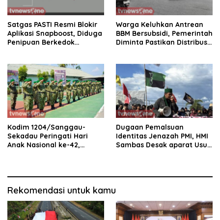
Satgas PASTI Resmi Blokir
Warga Keluhkan Antrean
Aplikasi Snapboost, Diduga
BBM Bersubsidi, Pemerintah
Penipuan Berkedok
Diminta Pastikan Distribusi
Investasi
Tepat Sasaran
Kodim 1204/Sanggau-
Dugaan Pemalsuan
Sekadau Peringati Hari
Identitas Jenazah PMI, HMI
Anak Nasional ke-42,
Sambas Desak aparat Usut
Teguhkan Komitmen
tuntas
Lindungi Generasi Penerus
Bangsa
Rekomendasi untuk kamu