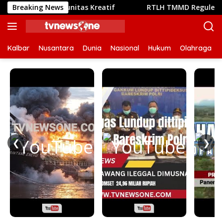
Langsung
a Komunitas Kreatif
Breaking News
RTLH TMMD Reguler ke-129 Kodim 
ke
konten
Kalbar
Nusantara
Dunia
Nasional
Hukum
Olahraga
❮
❯