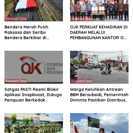
Bendera Merah Putih
OJK PERKUAT KEHADIRAN DI
Raksasa dan Seribu
DAERAH MELALUI
Bendera Berkibar di
PEMBANGUNAN KANTOR OJK
Perbatasan RI-Malaysia
PROVINSI JAMBI
Satgas PASTI Resmi Blokir
Warga Keluhkan Antrean
Aplikasi Snapboost, Diduga
BBM Bersubsidi, Pemerintah
Penipuan Berkedok
Diminta Pastikan Distribusi
Investasi
Tepat Sasaran