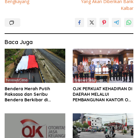
Bengkayang
Yang Akan Diberikan Bank
Kalbar
Baca Juga
Bendera Merah Putih
OJK PERKUAT KEHADIRAN DI
Raksasa dan Seribu
DAERAH MELALUI
Bendera Berkibar di
PEMBANGUNAN KANTOR OJK
Perbatasan RI-Malaysia
PROVINSI JAMBI