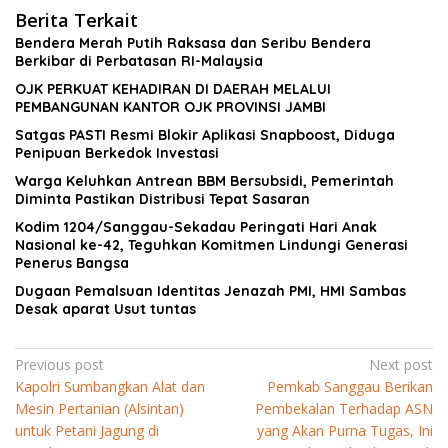
Berita Terkait
Bendera Merah Putih Raksasa dan Seribu Bendera
Berkibar di Perbatasan RI-Malaysia
OJK PERKUAT KEHADIRAN DI DAERAH MELALUI
PEMBANGUNAN KANTOR OJK PROVINSI JAMBI
Satgas PASTI Resmi Blokir Aplikasi Snapboost, Diduga
Penipuan Berkedok Investasi
Warga Keluhkan Antrean BBM Bersubsidi, Pemerintah
Diminta Pastikan Distribusi Tepat Sasaran
Kodim 1204/Sanggau-Sekadau Peringati Hari Anak
Nasional ke-42, Teguhkan Komitmen Lindungi Generasi
Penerus Bangsa
Dugaan Pemalsuan Identitas Jenazah PMI, HMI Sambas
Desak aparat Usut tuntas
Navigasi
Previous post
Next post
Kapolri Sumbangkan Alat dan
Pemkab Sanggau Berikan
pos
Mesin Pertanian (Alsintan)
Pembekalan Terhadap ASN
untuk Petani Jagung di
yang Akan Purna Tugas, Ini