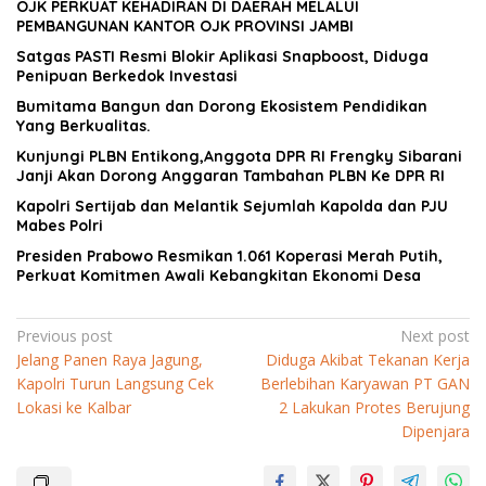
OJK PERKUAT KEHADIRAN DI DAERAH MELALUI
PEMBANGUNAN KANTOR OJK PROVINSI JAMBI
Satgas PASTI Resmi Blokir Aplikasi Snapboost, Diduga
Penipuan Berkedok Investasi
Bumitama Bangun dan Dorong Ekosistem Pendidikan
Yang Berkualitas.
Kunjungi PLBN Entikong,Anggota DPR RI Frengky Sibarani
Janji Akan Dorong Anggaran Tambahan PLBN Ke DPR RI
Kapolri Sertijab dan Melantik Sejumlah Kapolda dan PJU
Mabes Polri
Presiden Prabowo Resmikan 1.061 Koperasi Merah Putih,
Perkuat Komitmen Awali Kebangkitan Ekonomi Desa
Navigasi
Previous post
Next post
Jelang Panen Raya Jagung,
Diduga Akibat Tekanan Kerja
pos
Kapolri Turun Langsung Cek
Berlebihan Karyawan PT GAN
Lokasi ke Kalbar
2 Lakukan Protes Berujung
Dipenjara