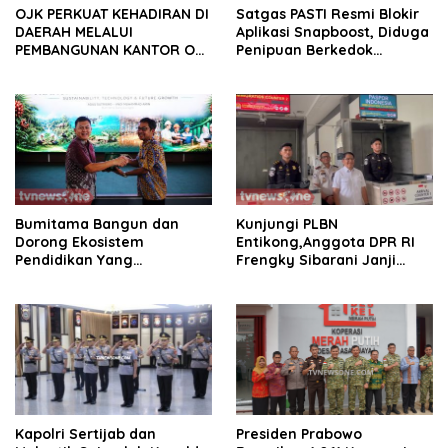
OJK PERKUAT KEHADIRAN DI
Satgas PASTI Resmi Blokir
DAERAH MELALUI
Aplikasi Snapboost, Diduga
PEMBANGUNAN KANTOR OJK
Penipuan Berkedok
PROVINSI JAMBI
Investasi
Bumitama Bangun dan
Kunjungi PLBN
Dorong Ekosistem
Entikong,Anggota DPR RI
Pendidikan Yang
Frengky Sibarani Janji
Berkualitas.
Akan Dorong Anggaran
Tambahan PLBN Ke DPR RI
Kapolri Sertijab dan
Presiden Prabowo