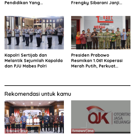
Pendidikan Yang
Frengky Sibarani Janji
Berkualitas.
Akan Dorong Anggaran
Tambahan PLBN Ke DPR RI
Kapolri Sertijab dan
Presiden Prabowo
Melantik Sejumlah Kapolda
Resmikan 1.061 Koperasi
dan PJU Mabes Polri
Merah Putih, Perkuat
Komitmen Awali
Kebangkitan Ekonomi Desa
Rekomendasi untuk kamu