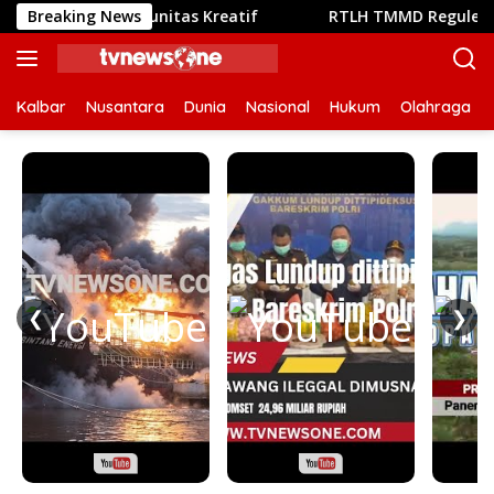
Langsung
ya Komunitas Kreatif
Breaking News
RTLH TMMD Reguler ke-129 Kodim
ke
konten
Kalbar
Nusantara
Dunia
Nasional
Hukum
Olahraga
❮
❯