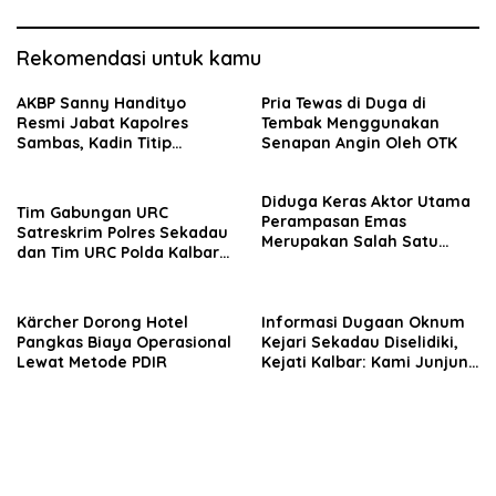
Rekomendasi untuk kamu
AKBP Sanny Handityo
Pria Tewas di Duga di
Resmi Jabat Kapolres
Tembak Menggunakan
Sambas, Kadin Titip
Senapan Angin Oleh OTK
Penuntasan Sejumlah
Persoalan Strategis
Diduga Keras Aktor Utama
Tim Gabungan URC
Perampasan Emas
Satreskrim Polres Sekadau
Merupakan Salah Satu
dan Tim URC Polda Kalbar
Oknum Rekan Korban Dari
Bekuk Pencuri Motor KLX,
Sintang
Satu Pelaku Masih DPO
Kärcher Dorong Hotel
Informasi Dugaan Oknum
Pangkas Biaya Operasional
Kejari Sekadau Diselidiki,
Lewat Metode PDIR
Kejati Kalbar: Kami Junjung
Objektivitas