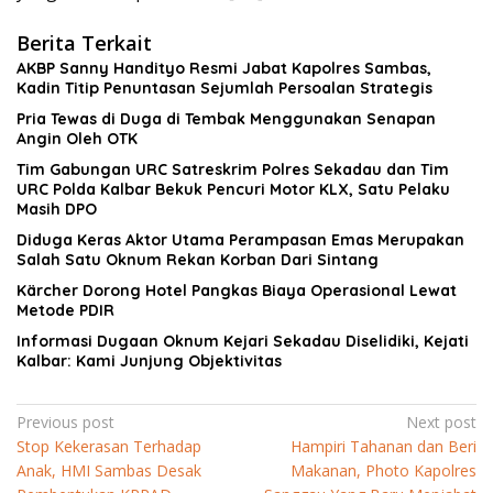
Berita Terkait
AKBP Sanny Handityo Resmi Jabat Kapolres Sambas,
Kadin Titip Penuntasan Sejumlah Persoalan Strategis
Pria Tewas di Duga di Tembak Menggunakan Senapan
Angin Oleh OTK
Tim Gabungan URC Satreskrim Polres Sekadau dan Tim
URC Polda Kalbar Bekuk Pencuri Motor KLX, Satu Pelaku
Masih DPO
Diduga Keras Aktor Utama Perampasan Emas Merupakan
Salah Satu Oknum Rekan Korban Dari Sintang
Kärcher Dorong Hotel Pangkas Biaya Operasional Lewat
Metode PDIR
Informasi Dugaan Oknum Kejari Sekadau Diselidiki, Kejati
Kalbar: Kami Junjung Objektivitas
Navigasi
Previous post
Next post
Stop Kekerasan Terhadap
Hampiri Tahanan dan Beri
pos
Anak, HMI Sambas Desak
Makanan, Photo Kapolres