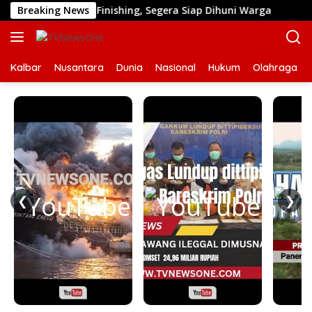
Langsung
suki Tahap Finishing, Segera Siap Dihuni Warga
Breaking News
Dulu
ke
konten
Kalbar
Nusantara
Dunia
Nasional
Hukum
Olahraga
❮
❯