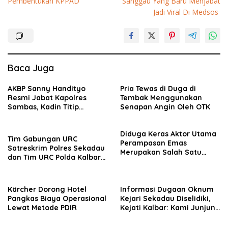
Pembentukan KPPAD
Sanggau Yang Baru Menjabat
Jadi Viral Di Medsos
Baca Juga
AKBP Sanny Handityo
Pria Tewas di Duga di
Resmi Jabat Kapolres
Tembak Menggunakan
Sambas, Kadin Titip
Senapan Angin Oleh OTK
Penuntasan Sejumlah
Persoalan Strategis
Diduga Keras Aktor Utama
Tim Gabungan URC
Perampasan Emas
Satreskrim Polres Sekadau
Merupakan Salah Satu
dan Tim URC Polda Kalbar
Oknum Rekan Korban Dari
Bekuk Pencuri Motor KLX,
Sintang
Satu Pelaku Masih DPO
Kärcher Dorong Hotel
Informasi Dugaan Oknum
Pangkas Biaya Operasional
Kejari Sekadau Diselidiki,
Lewat Metode PDIR
Kejati Kalbar: Kami Junjung
Objektivitas