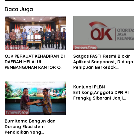
Baca Juga
OJK PERKUAT KEHADIRAN DI
Satgas PASTI Resmi Blokir
DAERAH MELALUI
Aplikasi Snapboost, Diduga
PEMBANGUNAN KANTOR OJK
Penipuan Berkedok
PROVINSI JAMBI
Investasi
Kunjungi PLBN
Entikong,Anggota DPR RI
Frengky Sibarani Janji
Akan Dorong Anggaran
Tambahan PLBN Ke DPR RI
Bumitama Bangun dan
Dorong Ekosistem
Pendidikan Yang
Berkualitas.