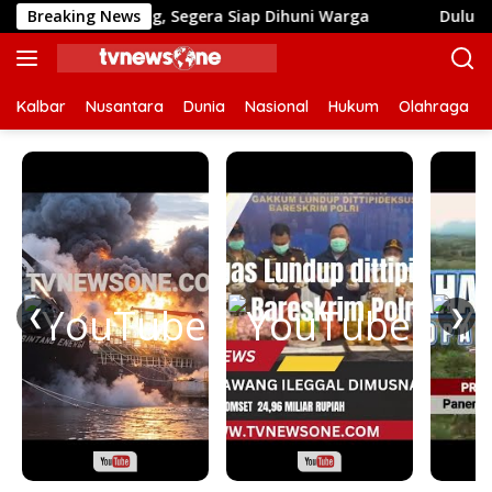
Langsung
Finishing, Segera Siap Dihuni Warga
Breaking News
Dulu Sulit Air B
ke
konten
Kalbar
Nusantara
Dunia
Nasional
Hukum
Olahraga
❮
❯