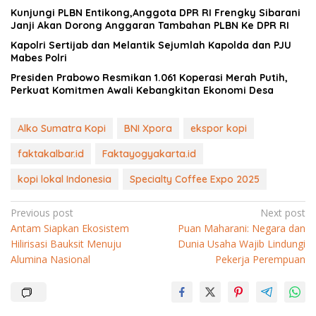
Kunjungi PLBN Entikong,Anggota DPR RI Frengky Sibarani
Janji Akan Dorong Anggaran Tambahan PLBN Ke DPR RI
Kapolri Sertijab dan Melantik Sejumlah Kapolda dan PJU
Mabes Polri
Presiden Prabowo Resmikan 1.061 Koperasi Merah Putih,
Perkuat Komitmen Awali Kebangkitan Ekonomi Desa
Alko Sumatra Kopi
BNI Xpora
ekspor kopi
faktakalbar.id
Faktayogyakarta.id
kopi lokal Indonesia
Specialty Coffee Expo 2025
Navigasi
Previous post
Next post
Antam Siapkan Ekosistem
Puan Maharani: Negara dan
pos
Hilirisasi Bauksit Menuju
Dunia Usaha Wajib Lindungi
Alumina Nasional
Pekerja Perempuan