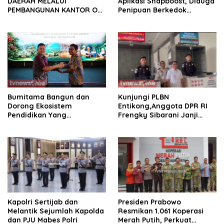
DAERAH MELALUI
Aplikasi Snapboost, Diduga
PEMBANGUNAN KANTOR OJK
Penipuan Berkedok
PROVINSI JAMBI
Investasi
Bumitama Bangun dan
Kunjungi PLBN
Dorong Ekosistem
Entikong,Anggota DPR RI
Pendidikan Yang
Frengky Sibarani Janji
Berkualitas.
Akan Dorong Anggaran
Tambahan PLBN Ke DPR RI
Kapolri Sertijab dan
Presiden Prabowo
Melantik Sejumlah Kapolda
Resmikan 1.061 Koperasi
dan PJU Mabes Polri
Merah Putih, Perkuat