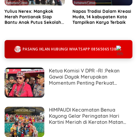
Yulius Nerex: Mangkok
Napas Tradisi Dalam Kreasi
Merah Pontianak Siap
Muda, 14 kabupaten Kota
Bantu Anak Putus Sekolah
Tampilkan Karya Terbaik
dan Masyarakat Adat
PASANG IKLAN HUBUNGI WHATSAPP 08565065138
Ketua Komisi V DPR -RI :Pekan
Gawai Dayak Merupakan
Momentum Penting Perkuat
Persatuan Dan Kesatuan
HIMPAUDI Kecamatan Benua
Kayong Gelar Peringatan Hari
Kartini Meriah di Keraton Matan
Tanjungpura