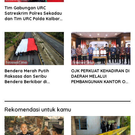
Tim Gabungan URC
Satreskrim Polres Sekadau
dan Tim URC Polda Kalbar
Bekuk Pencuri Motor KLX,
Satu Pelaku Masih DPO
Bendera Merah Putih
OJK PERKUAT KEHADIRAN DI
Raksasa dan Seribu
DAERAH MELALUI
Bendera Berkibar di
PEMBANGUNAN KANTOR OJK
Perbatasan RI-Malaysia
PROVINSI JAMBI
Rekomendasi untuk kamu