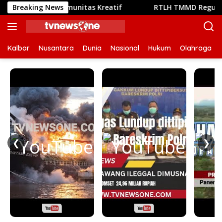
Langsung
emunya Komunitas Kreatif
Breaking News
RTLH TMMD Reguler ke-129 K
ke
konten
Kalbar
Nusantara
Dunia
Nasional
Hukum
Olahraga
❮
❯