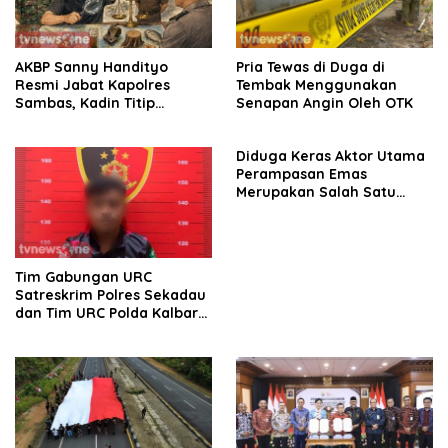
AKBP Sanny Handityo
Pria Tewas di Duga di
Resmi Jabat Kapolres
Tembak Menggunakan
Sambas, Kadin Titip
Senapan Angin Oleh OTK
Penuntasan Sejumlah
Persoalan Strategis
Diduga Keras Aktor Utama
Perampasan Emas
Merupakan Salah Satu
Oknum Rekan Korban Dari
Sintang
Tim Gabungan URC
Satreskrim Polres Sekadau
dan Tim URC Polda Kalbar
Bekuk Pencuri Motor KLX,
Satu Pelaku Masih DPO