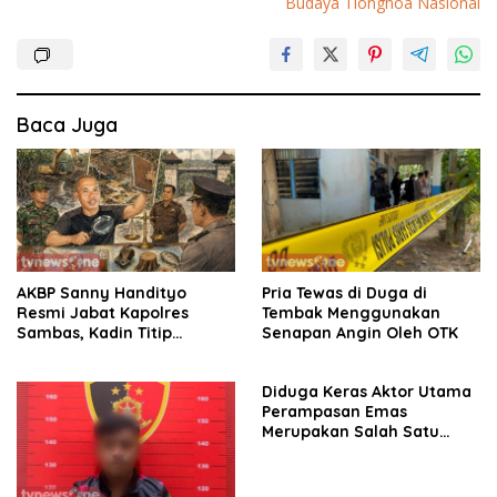
Budaya Tionghoa Nasional
Baca Juga
AKBP Sanny Handityo
Pria Tewas di Duga di
Resmi Jabat Kapolres
Tembak Menggunakan
Sambas, Kadin Titip
Senapan Angin Oleh OTK
Penuntasan Sejumlah
Persoalan Strategis
Diduga Keras Aktor Utama
Perampasan Emas
Merupakan Salah Satu
Oknum Rekan Korban Dari
Sintang