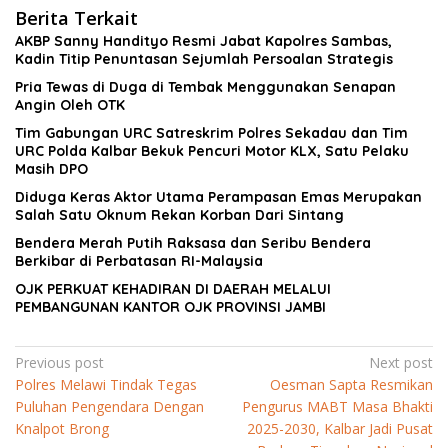
Berita Terkait
AKBP Sanny Handityo Resmi Jabat Kapolres Sambas,
Kadin Titip Penuntasan Sejumlah Persoalan Strategis
Pria Tewas di Duga di Tembak Menggunakan Senapan
Angin Oleh OTK
Tim Gabungan URC Satreskrim Polres Sekadau dan Tim
URC Polda Kalbar Bekuk Pencuri Motor KLX, Satu Pelaku
Masih DPO
Diduga Keras Aktor Utama Perampasan Emas Merupakan
Salah Satu Oknum Rekan Korban Dari Sintang
Bendera Merah Putih Raksasa dan Seribu Bendera
Berkibar di Perbatasan RI-Malaysia
OJK PERKUAT KEHADIRAN DI DAERAH MELALUI
PEMBANGUNAN KANTOR OJK PROVINSI JAMBI
Navigasi
Previous post
Next post
Polres Melawi Tindak Tegas
Oesman Sapta Resmikan
pos
Puluhan Pengendara Dengan
Pengurus MABT Masa Bhakti
Knalpot Brong
2025-2030, Kalbar Jadi Pusat