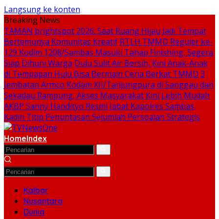
Langsung ke konten
Breaking News
TAMAN brightspot 2026: Saat Ruang Hijau Jadi Tempat
Bertemunya Komunitas Kreatif
RTLH TMMD Reguler ke-
129 Kodim 1208/Sambas Masuki Tahap Finishing, Segera
Siap Dihuni Warga
Dulu Sulit Air Bersih, Kini Anak-Anak
di Tempapan Hulu Bisa Bermain Ceria Berkat TMMD
3
Jembatan Armco Kodam XII/Tanjungpura di Sanggau dan
Sekadau Rampung, Akses Masyarakat Kini Lebih Mudah
AKBP Sanny Handityo Resmi Jabat Kapolres Sambas,
Kadin Titip Penuntasan Sejumlah Persoalan Strategis
Home
Index
Kalbar
Nusantara
Dunia