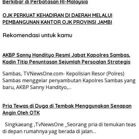
Berkibar di Perbatasan RI-Malaysia
OJK PERKUAT KEHADIRAN DI DAERAH MELALUI
PEMBANGUNAN KANTOR OJK PROVINSI JAMBI
Rekomendasi untuk kamu
AKBP Sanny Handityo Resmi Jabat Kapolres Sambas,
Kadin Titip Penuntasan Sejumlah Persoalan Strategis
Sambas, TVNewsOne.com- Kepolisian Resor (Polres)
Sambas menggelar penyambutan Kapolres Sambas yang
baru, AKBP Sanny Handityo,…
Pria Tewas di Duga di Tembak Menggunakan Senapan
Angin Oleh OTK
Singkaeang ,TvNewsOne _Seorang pria di temukan teas
di depan rumahnya yag berada di jalan…