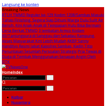
Langsung ke konten
Breaking News
RTLH TMMD Reguler ke-129 Kodim 1208/Sambas Masuki
Tahap Finishing, Segera Siap Dihuni Warga
Dulu Sulit Air
Bersih, Kini Anak-Anak di Tempapan Hulu Bisa Bermain
Ceria Berkat TMMD
3 Jembatan Armco Kodam
XII/Tanjungpura di Sanggau dan Sekadau Rampung,
Akses Masyarakat Kini Lebih Mudah
AKBP Sanny
Handityo Resmi Jabat Kapolres Sambas, Kadin Titip
Penuntasan Sejumlah Persoalan Strategis
Pria Tewas di
Duga di Tembak Menggunakan Senapan Angin Oleh
OTK
Home
Index
Kalbar
Nusantara