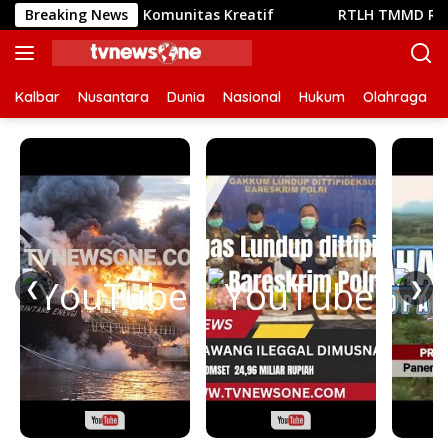
Langsung
ertemunya Komunitas Kreatif
Breaking News
RTLH TMMD Reguler ke-12
ke
konten
Kalbar
Nusantara
Dunia
Nasional
Hukum
Olahraga
❮
❯