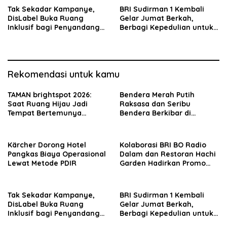
Tak Sekadar Kampanye,
BRI Sudirman 1 Kembali
DisLabel Buka Ruang
Gelar Jumat Berkah,
Inklusif bagi Penyandang
Berbagi Kepedulian untuk
Disabilitas Lewat Seni
Pengemudi Ojek Online
hingga Fashion
Rekomendasi untuk kamu
TAMAN brightspot 2026:
Bendera Merah Putih
Saat Ruang Hijau Jadi
Raksasa dan Seribu
Tempat Bertemunya
Bendera Berkibar di
Komunitas Kreatif
Perbatasan RI-Malaysia
Kärcher Dorong Hotel
Kolaborasi BRI BO Radio
Pangkas Biaya Operasional
Dalam dan Restoran Hachi
Lewat Metode PDIR
Garden Hadirkan Promo
Spesial Cashback 30%
Tak Sekadar Kampanye,
BRI Sudirman 1 Kembali
DisLabel Buka Ruang
Gelar Jumat Berkah,
Inklusif bagi Penyandang
Berbagi Kepedulian untuk
Disabilitas Lewat Seni
Pengemudi Ojek Online