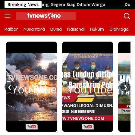
Langsung
 Finishing, Segera Siap Dihuni Warga
Breaking News
Dulu Sulit Air 
ke
konten
Kalbar
Nusantara
Dunia
Nasional
Hukum
Olahraga
❮
❯