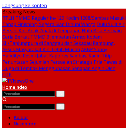
Langsung ke konten
Breaking News
RTLH TMMD Reguler ke-129 Kodim 1208/Sambas Masuki
Tahap Finishing, Segera Siap Dihuni Warga
Dulu Sulit Air
Bersih, Kini Anak-Anak di Tempapan Hulu Bisa Bermain
Ceria Berkat TMMD
3 Jembatan Armco Kodam
XII/Tanjungpura di Sanggau dan Sekadau Rampung,
Akses Masyarakat Kini Lebih Mudah
AKBP Sanny
Handityo Resmi Jabat Kapolres Sambas, Kadin Titip
Penuntasan Sejumlah Persoalan Strategis
Pria Tewas di
Duga di Tembak Menggunakan Senapan Angin Oleh
OTK
Home
Index
Kalbar
Nusantara