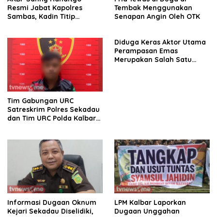
Resmi Jabat Kapolres
Tembak Menggunakan
Sambas, Kadin Titip
Senapan Angin Oleh OTK
Penuntasan Sejumlah
Persoalan Strategis
Diduga Keras Aktor Utama
Perampasan Emas
Merupakan Salah Satu
Oknum Rekan Korban Dari
Sintang
Tim Gabungan URC
Satreskrim Polres Sekadau
dan Tim URC Polda Kalbar
Bekuk Pencuri Motor KLX,
Satu Pelaku Masih DPO
Informasi Dugaan Oknum
LPM Kalbar Laporkan
Kejari Sekadau Diselidiki,
Dugaan Unggahan