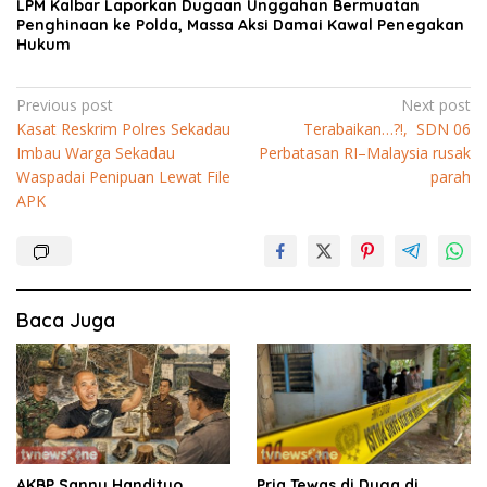
LPM Kalbar Laporkan Dugaan Unggahan Bermuatan
Penghinaan ke Polda, Massa Aksi Damai Kawal Penegakan
Hukum
Navigasi
Previous post
Next post
Kasat Reskrim Polres Sekadau
Terabaikan…?!, SDN 06
pos
Imbau Warga Sekadau
Perbatasan RI–Malaysia rusak
Waspadai Penipuan Lewat File
parah
APK
Baca Juga
AKBP Sanny Handityo
Pria Tewas di Duga di