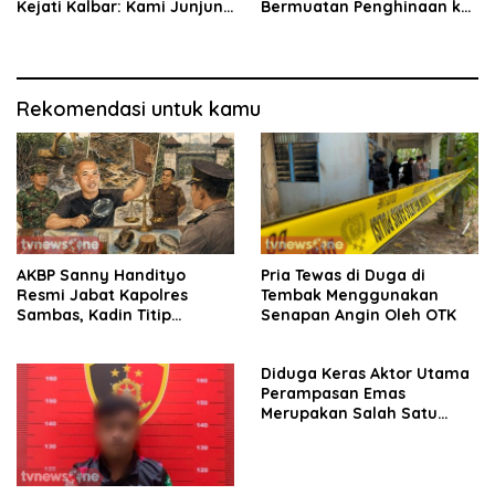
Kejati Kalbar: Kami Junjung
Bermuatan Penghinaan ke
Objektivitas
Polda, Massa Aksi Damai
Kawal Penegakan Hukum
Rekomendasi untuk kamu
AKBP Sanny Handityo
Pria Tewas di Duga di
Resmi Jabat Kapolres
Tembak Menggunakan
Sambas, Kadin Titip
Senapan Angin Oleh OTK
Penuntasan Sejumlah
Persoalan Strategis
Diduga Keras Aktor Utama
Perampasan Emas
Merupakan Salah Satu
Oknum Rekan Korban Dari
Sintang