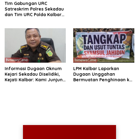
Tim Gabungan URC
Satreskrim Polres Sekadau
dan Tim URC Polda Kalbar
Bekuk Pencuri Motor KLX,
Satu Pelaku Masih DPO
Informasi Dugaan Oknum
LPM Kalbar Laporkan
Kejari Sekadau Diselidiki,
Dugaan Unggahan
Kejati Kalbar: Kami Junjung
Bermuatan Penghinaan ke
Objektivitas
Polda, Massa Aksi Damai
Kawal Penegakan Hukum