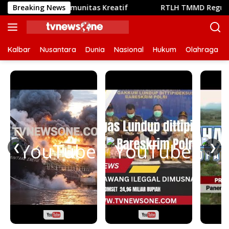
Langsung
unya Komunitas Kreatif
Breaking News
RTLH TMMD Reguler ke-129 Kod
ke
konten
Kalbar
Nusantara
Dunia
Nasional
Hukum
Olahraga
❮
❯