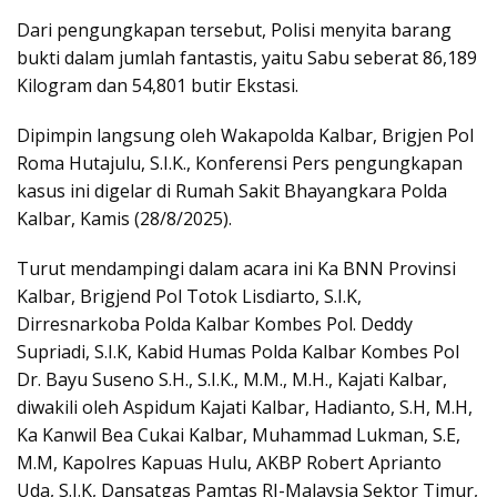
Dari pengungkapan tersebut, Polisi menyita barang
bukti dalam jumlah fantastis, yaitu Sabu seberat 86,189
Kilogram dan 54,801 butir Ekstasi.
Dipimpin langsung oleh Wakapolda Kalbar, Brigjen Pol
Roma Hutajulu, S.I.K., Konferensi Pers pengungkapan
kasus ini digelar di Rumah Sakit Bhayangkara Polda
Kalbar, Kamis (28/8/2025).
Turut mendampingi dalam acara ini Ka BNN Provinsi
Kalbar, Brigjend Pol Totok Lisdiarto, S.I.K,
Dirresnarkoba Polda Kalbar Kombes Pol. Deddy
Supriadi, S.I.K, Kabid Humas Polda Kalbar Kombes Pol
Dr. Bayu Suseno S.H., S.I.K., M.M., M.H., Kajati Kalbar,
diwakili oleh Aspidum Kajati Kalbar, Hadianto, S.H, M.H,
Ka Kanwil Bea Cukai Kalbar, Muhammad Lukman, S.E,
M.M, Kapolres Kapuas Hulu, AKBP Robert Aprianto
Uda, S.I.K, Dansatgas Pamtas RI-Malaysia Sektor Timur,