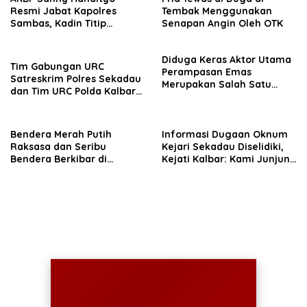
Resmi Jabat Kapolres
Tembak Menggunakan
Sambas, Kadin Titip
Senapan Angin Oleh OTK
Penuntasan Sejumlah
Persoalan Strategis
Diduga Keras Aktor Utama
Tim Gabungan URC
Perampasan Emas
Satreskrim Polres Sekadau
Merupakan Salah Satu
dan Tim URC Polda Kalbar
Oknum Rekan Korban Dari
Bekuk Pencuri Motor KLX,
Sintang
Satu Pelaku Masih DPO
Bendera Merah Putih
Informasi Dugaan Oknum
Raksasa dan Seribu
Kejari Sekadau Diselidiki,
Bendera Berkibar di
Kejati Kalbar: Kami Junjung
Perbatasan RI-Malaysia
Objektivitas