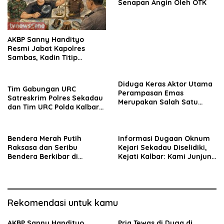
Senapan Angin Oleh OTK
AKBP Sanny Handityo
Resmi Jabat Kapolres
Sambas, Kadin Titip
Penuntasan Sejumlah
Persoalan Strategis
Diduga Keras Aktor Utama
Tim Gabungan URC
Perampasan Emas
Satreskrim Polres Sekadau
Merupakan Salah Satu
dan Tim URC Polda Kalbar
Oknum Rekan Korban Dari
Bekuk Pencuri Motor KLX,
Sintang
Satu Pelaku Masih DPO
Bendera Merah Putih
Informasi Dugaan Oknum
Raksasa dan Seribu
Kejari Sekadau Diselidiki,
Bendera Berkibar di
Kejati Kalbar: Kami Junjung
Perbatasan RI-Malaysia
Objektivitas
Rekomendasi untuk kamu
AKBP Sanny Handityo
Pria Tewas di Duga di