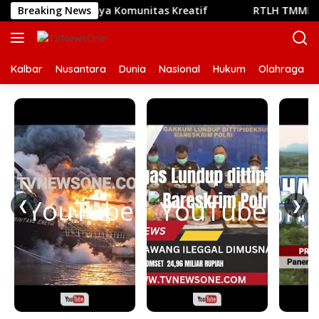
Langsung
pat Bertemunya Komunitas Kreatif
Breaking News
RTLH TMMD Reguler 
ke
konten
Kalbar
Nusantara
Dunia
Nasional
Hukum
Olahraga
❮
❯