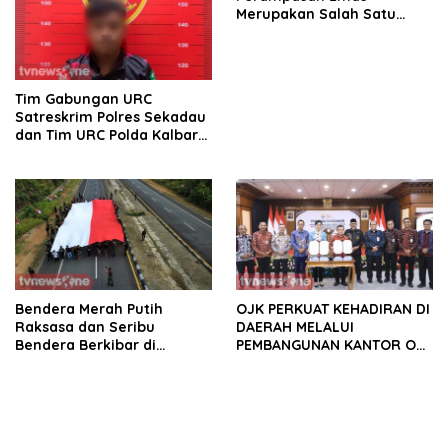
Merupakan Salah Satu
Oknum Rekan Korban Dari
Sintang
Tim Gabungan URC
Satreskrim Polres Sekadau
dan Tim URC Polda Kalbar
Bekuk Pencuri Motor KLX,
Satu Pelaku Masih DPO
Bendera Merah Putih
OJK PERKUAT KEHADIRAN DI
Raksasa dan Seribu
DAERAH MELALUI
Bendera Berkibar di
PEMBANGUNAN KANTOR OJK
Perbatasan RI-Malaysia
PROVINSI JAMBI