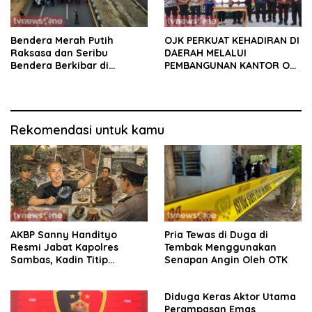
Bendera Merah Putih
OJK PERKUAT KEHADIRAN DI
Raksasa dan Seribu
DAERAH MELALUI
Bendera Berkibar di
PEMBANGUNAN KANTOR OJK
Perbatasan RI-Malaysia
PROVINSI JAMBI
Rekomendasi untuk kamu
AKBP Sanny Handityo
Pria Tewas di Duga di
Resmi Jabat Kapolres
Tembak Menggunakan
Sambas, Kadin Titip
Senapan Angin Oleh OTK
Penuntasan Sejumlah
Persoalan Strategis
Diduga Keras Aktor Utama
Perampasan Emas