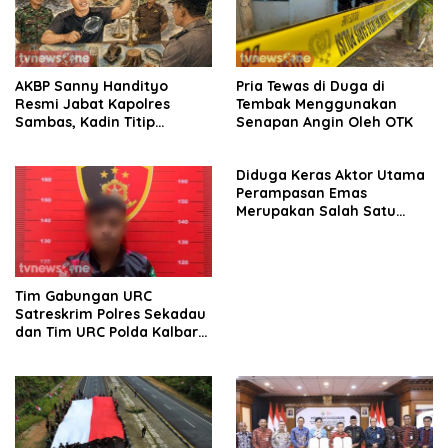
AKBP Sanny Handityo
Pria Tewas di Duga di
Resmi Jabat Kapolres
Tembak Menggunakan
Sambas, Kadin Titip
Senapan Angin Oleh OTK
Penuntasan Sejumlah
Persoalan Strategis
Diduga Keras Aktor Utama
Perampasan Emas
Merupakan Salah Satu
Oknum Rekan Korban Dari
Sintang
Tim Gabungan URC
Satreskrim Polres Sekadau
dan Tim URC Polda Kalbar
Bekuk Pencuri Motor KLX,
Satu Pelaku Masih DPO