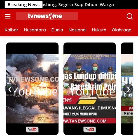
Langsung
ahap Finishing, Segera Siap Dihuni Warga
Breaking News
Dulu Sulit 
ke
konten
Kalbar
Nusantara
Dunia
Nasional
Hukum
Olahraga
❮
❯