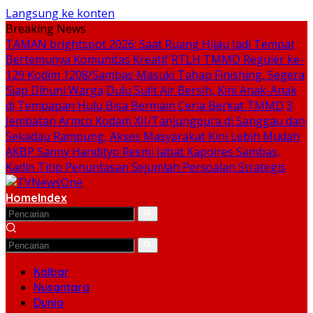
Langsung ke konten
Breaking News
TAMAN brightspot 2026: Saat Ruang Hijau Jadi Tempat
Bertemunya Komunitas Kreatif
RTLH TMMD Reguler ke-
129 Kodim 1208/Sambas Masuki Tahap Finishing, Segera
Siap Dihuni Warga
Dulu Sulit Air Bersih, Kini Anak-Anak
di Tempapan Hulu Bisa Bermain Ceria Berkat TMMD
3
Jembatan Armco Kodam XII/Tanjungpura di Sanggau dan
Sekadau Rampung, Akses Masyarakat Kini Lebih Mudah
AKBP Sanny Handityo Resmi Jabat Kapolres Sambas,
Kadin Titip Penuntasan Sejumlah Persoalan Strategis
Home
Index
Kalbar
Nusantara
Dunia