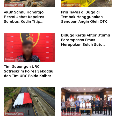
AKBP Sanny Handityo
Pria Tewas di Duga di
Resmi Jabat Kapolres
Tembak Menggunakan
Sambas, Kadin Titip
Senapan Angin Oleh OTK
Penuntasan Sejumlah
Persoalan Strategis
Diduga Keras Aktor Utama
Perampasan Emas
Merupakan Salah Satu
Oknum Rekan Korban Dari
Sintang
Tim Gabungan URC
Satreskrim Polres Sekadau
dan Tim URC Polda Kalbar
Bekuk Pencuri Motor KLX,
Satu Pelaku Masih DPO