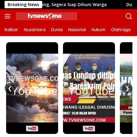
Langsung
p Finishing, Segera Siap Dihuni Warga
Breaking News
Dulu Sulit Air
ke
konten
Kalbar
Nusantara
Dunia
Nasional
Hukum
Olahraga
❮
❯