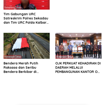
Sintang
Tim Gabungan URC
Satreskrim Polres Sekadau
dan Tim URC Polda Kalbar
Bekuk Pencuri Motor KLX,
Satu Pelaku Masih DPO
Bendera Merah Putih
OJK PERKUAT KEHADIRAN DI
Raksasa dan Seribu
DAERAH MELALUI
Bendera Berkibar di
PEMBANGUNAN KANTOR OJK
Perbatasan RI-Malaysia
PROVINSI JAMBI