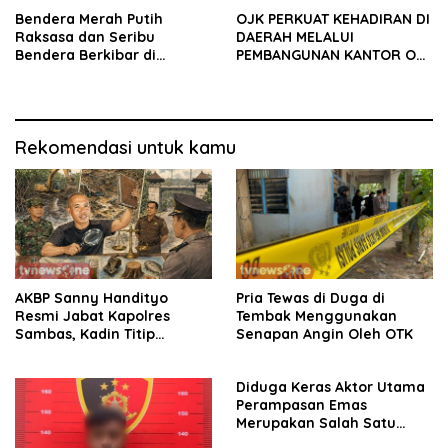
Bendera Merah Putih
OJK PERKUAT KEHADIRAN DI
Raksasa dan Seribu
DAERAH MELALUI
Bendera Berkibar di
PEMBANGUNAN KANTOR OJK
Perbatasan RI-Malaysia
PROVINSI JAMBI
Rekomendasi untuk kamu
AKBP Sanny Handityo
Pria Tewas di Duga di
Resmi Jabat Kapolres
Tembak Menggunakan
Sambas, Kadin Titip
Senapan Angin Oleh OTK
Penuntasan Sejumlah
Persoalan Strategis
Diduga Keras Aktor Utama
Perampasan Emas
Merupakan Salah Satu
Oknum Rekan Korban Dari