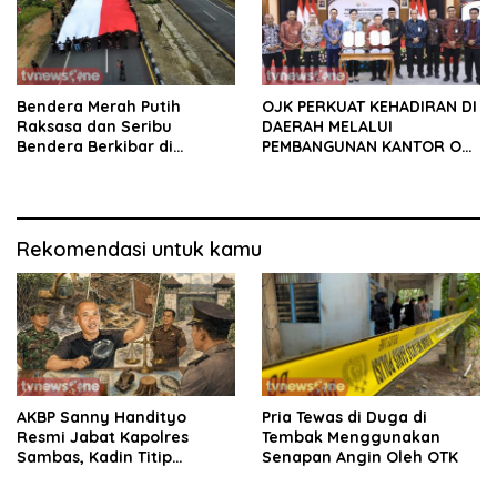
Bendera Merah Putih
OJK PERKUAT KEHADIRAN DI
Raksasa dan Seribu
DAERAH MELALUI
Bendera Berkibar di
PEMBANGUNAN KANTOR OJK
Perbatasan RI-Malaysia
PROVINSI JAMBI
Rekomendasi untuk kamu
AKBP Sanny Handityo
Pria Tewas di Duga di
Resmi Jabat Kapolres
Tembak Menggunakan
Sambas, Kadin Titip
Senapan Angin Oleh OTK
Penuntasan Sejumlah