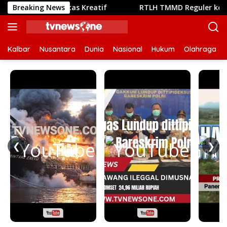
Langsung
omunitas Kreatif
Breaking News
RTLH TMMD Reguler ke-129 Kodim 120
ke
konten
Kalbar
Nusantara
Dunia
Nasional
Hukum
Olahraga
❮
❯