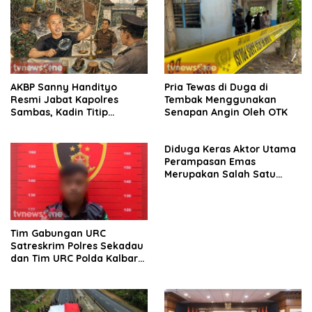
AKBP Sanny Handityo
Pria Tewas di Duga di
Resmi Jabat Kapolres
Tembak Menggunakan
Sambas, Kadin Titip
Senapan Angin Oleh OTK
Penuntasan Sejumlah
Persoalan Strategis
Diduga Keras Aktor Utama
Perampasan Emas
Merupakan Salah Satu
Oknum Rekan Korban Dari
Sintang
Tim Gabungan URC
Satreskrim Polres Sekadau
dan Tim URC Polda Kalbar
Bekuk Pencuri Motor KLX,
Satu Pelaku Masih DPO