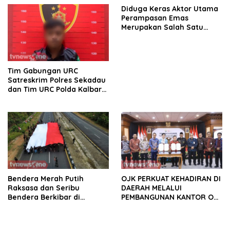
Persoalan Strategis
Diduga Keras Aktor Utama
Perampasan Emas
Merupakan Salah Satu
Oknum Rekan Korban Dari
Sintang
Tim Gabungan URC
Satreskrim Polres Sekadau
dan Tim URC Polda Kalbar
Bekuk Pencuri Motor KLX,
Satu Pelaku Masih DPO
Bendera Merah Putih
OJK PERKUAT KEHADIRAN DI
Raksasa dan Seribu
DAERAH MELALUI
Bendera Berkibar di
PEMBANGUNAN KANTOR OJK
Perbatasan RI-Malaysia
PROVINSI JAMBI