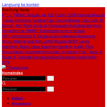
Langsung ke konten
Breaking News
RTLH TMMD Reguler ke-129 Kodim 1208/Sambas Masuki
Tahap Finishing, Segera Siap Dihuni Warga
Dulu Sulit Air
Bersih, Kini Anak-Anak di Tempapan Hulu Bisa Bermain
Ceria Berkat TMMD
3 Jembatan Armco Kodam
XII/Tanjungpura di Sanggau dan Sekadau Rampung,
Akses Masyarakat Kini Lebih Mudah
AKBP Sanny
Handityo Resmi Jabat Kapolres Sambas, Kadin Titip
Penuntasan Sejumlah Persoalan Strategis
Pria Tewas di
Duga di Tembak Menggunakan Senapan Angin Oleh
OTK
Home
Index
Kalbar
Nusantara