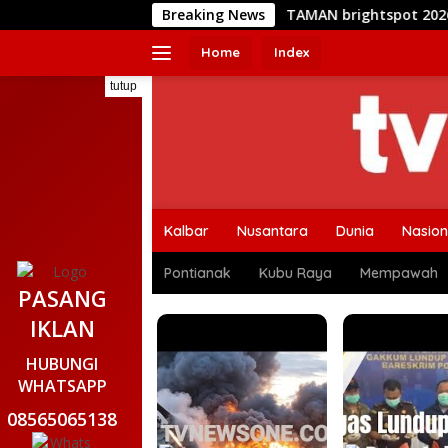
Langsung
TAMAN brightspot 2026: Saat Ruang Hijau 
Breaking News
ke
konten
Home
Index
tutup
Kalbar
Nusantara
Dunia
Nasion
Pontianak
Kubu Raya
Mempawah
PASANG
IKLAN
HUBUNGI
WHATSAPP
08565065138