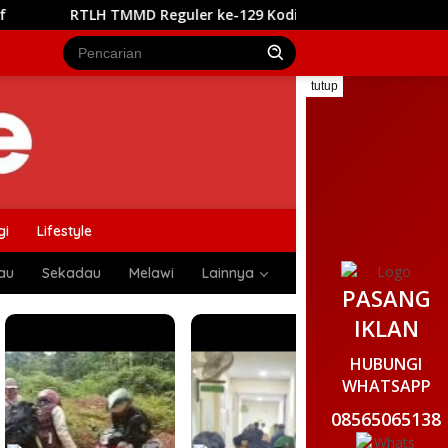
Reguler ke-129 Kodim 1208/Sambas Masuki Tahap Finishing, S
tutup
gi
Lifestyle
au
Sekadau
Melawi
Lainnya
PASANG
IKLAN
HUBUNGI
WHATSAPP
08565065138