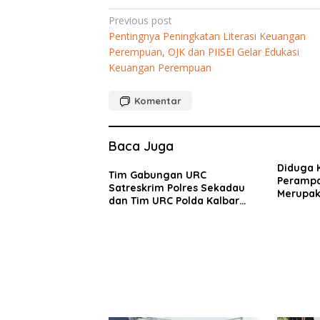
Navigasi
Previous post
Pentingnya Peningkatan Literasi Keuangan
pos
Perempuan, OJK dan PIISEI Gelar Edukasi
Keuangan Perempuan
Komentar
Baca Juga
Diduga 
Tim Gabungan URC
Peramp
Satreskrim Polres Sekadau
Merupak
dan Tim URC Polda Kalbar
Oknum R
Bekuk Pencuri Motor KLX,
Sintang
Satu Pelaku Masih DPO