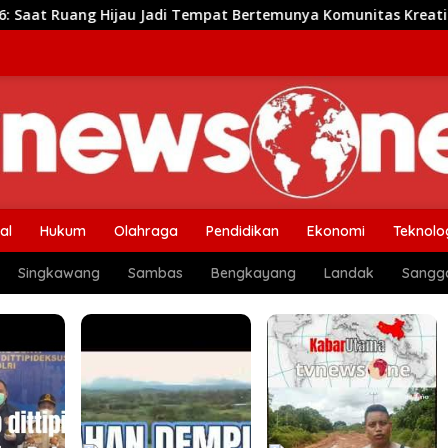
Jadi Tempat Bertemunya Komunitas Kreatif
RTLH TMMD 
al
Hukum
Olahraga
Pendidikan
Ekonomi
Teknolo
Singkawang
Sambas
Bengkayang
Landak
Sangg