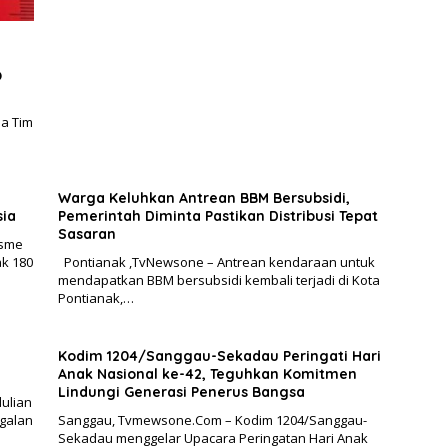
O
ma Tim
Warga Keluhkan Antrean BBM Bersubsidi,
sia
Pemerintah Diminta Pastikan Distribusi Tepat
Sasaran
isme
ak 180
Pontianak ,TvNewsone – Antrean kendaraan untuk
mendapatkan BBM bersubsidi kembali terjadi di Kota
Pontianak,…
Kodim 1204/Sanggau-Sekadau Peringati Hari
Anak Nasional ke-42, Teguhkan Komitmen
Lindungi Generasi Penerus Bangsa
ulian
galan
Sanggau, Tvmewsone.Com – Kodim 1204/Sanggau-
Sekadau menggelar Upacara Peringatan Hari Anak