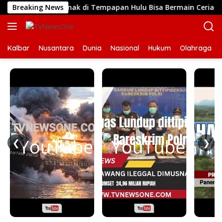
Langsung
rsih, Kini Anak-Anak di Tempapan Hulu Bisa Bermain Ceria Berk
Breaking News
ke
konten
Kalbar
Nusantara
Dunia
Nasional
Hukum
Olahraga
❮
❯