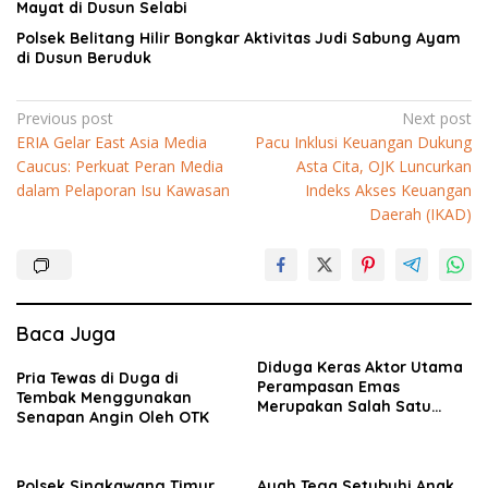
Mayat di Dusun Selabi
Polsek Belitang Hilir Bongkar Aktivitas Judi Sabung Ayam
di Dusun Beruduk
Navigasi
Previous post
Next post
ERIA Gelar East Asia Media
Pacu Inklusi Keuangan Dukung
pos
Caucus: Perkuat Peran Media
Asta Cita, OJK Luncurkan
dalam Pelaporan Isu Kawasan
Indeks Akses Keuangan
Daerah (IKAD)
Baca Juga
Diduga Keras Aktor Utama
Pria Tewas di Duga di
Perampasan Emas
Tembak Menggunakan
Merupakan Salah Satu
Senapan Angin Oleh OTK
Oknum Rekan Korban Dari
Sintang
Polsek Singkawang Timur
Ayah Tega Setubuhi Anak