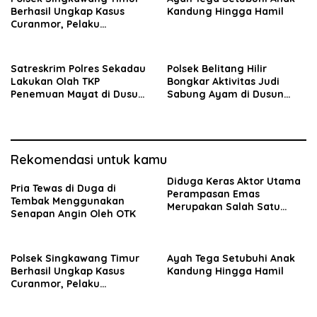
Berhasil Ungkap Kasus
Kandung Hingga Hamil
Curanmor, Pelaku
Ditangkap di Ketapang.
Satreskrim Polres Sekadau
Polsek Belitang Hilir
Lakukan Olah TKP
Bongkar Aktivitas Judi
Penemuan Mayat di Dusun
Sabung Ayam di Dusun
Selabi
Beruduk
Rekomendasi untuk kamu
Diduga Keras Aktor Utama
Pria Tewas di Duga di
Perampasan Emas
Tembak Menggunakan
Merupakan Salah Satu
Senapan Angin Oleh OTK
Oknum Rekan Korban Dari
Sintang
Polsek Singkawang Timur
Ayah Tega Setubuhi Anak
Berhasil Ungkap Kasus
Kandung Hingga Hamil
Curanmor, Pelaku
Ditangkap di Ketapang.