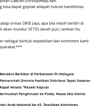
pinan Daerah (Forkopimda) dan
yang bisa dapat gejolak wilayah hukum kamtibmas
dap ormas GRIB Jaya, apa bila masih berdiri di
dak akan mundur SETES darah pun, camkan itu.
an sebagai bentuk kepedulian dan komitmen kami
asyarakat.***
Bendera Berkibar di Perbatasan RI-Malaysia
Pemerintah Diminta Pastikan Distribusi Tepat Sasaran
 Kapal Wisata “Rezeki Kapuas
ermuatan Penghinaan ke Polda, Massa Aksi Damai
Hari Anak Nasional ke-42, Teguhkan Komitmen