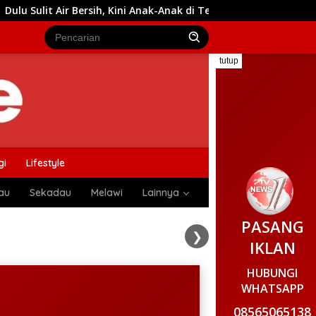
, Kini Anak-Anak di Tempapan Hulu Bisa Bermain Ceria Berkat T
tutup
gi
Lifestyle
au
Sekadau
Melawi
Lainnya
PASANG
❯
IKLAN
HUBUNGI
WHATSAPP
08565065138