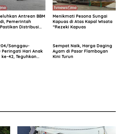
eluhkan Antrean BBM
Menikmati Pesona Sungai
di, Pemerintah
Kapuas di Atas Kapal Wisata
Pastikan Distribusi
“Rezeki Kapuas
asaran
204/Sanggau-
Sempat Naik, Harga Daging
Peringati Hari Anak
Ayam di Pasar Flamboyan
l ke-42, Teguhkan
Kini Turun
n Lindungi Generasi
 Bangsa