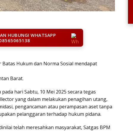
LAN HUBUNGI WHATSAPP
08565065138
luar Batas Hukum dan Norma Sosial mendapat
tan Barat.
n pada hari Sabtu, 10 Mei 2025 secara tegas
llector yang dalam melakukan penagihan utang,
imidasi, pengancaman atau perampasan aset tanpa
rupakan pelanggaran terhadap hukum pidana.
 dinilai telah meresahkan masyarakat, Satgas BPM