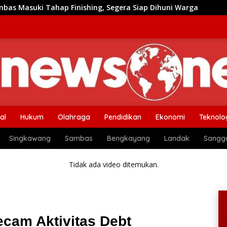
hing, Segera Siap Dihuni Warga
Dulu Sulit Air Bersih
al
Hukum
Olahraga
Pendidikan
Ekonomi
Teknolo
Singkawang
Sambas
Bengkayang
Landak
Sangg
Tidak ada video ditemukan.
cam Aktivitas Debt