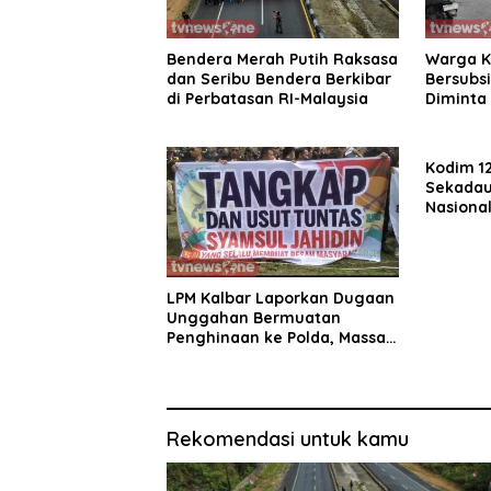
Bendera Merah Putih Raksasa
Warga K
dan Seribu Bendera Berkibar
Bersubsi
di Perbatasan RI-Malaysia
Diminta 
Tepat S
Kodim 1
Sekadau 
Nasiona
Komitme
Penerus
LPM Kalbar Laporkan Dugaan
Unggahan Bermuatan
Penghinaan ke Polda, Massa
Aksi Damai Kawal Penegakan
Hukum
Rekomendasi untuk kamu