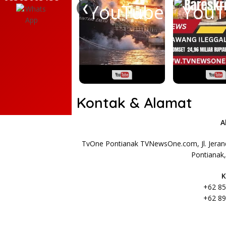
❮
Kontak & Alamat
A
TvOne Pontianak TVNewsOne.com, Jl. Jerand
Pontianak
K
+62 85
+62 89