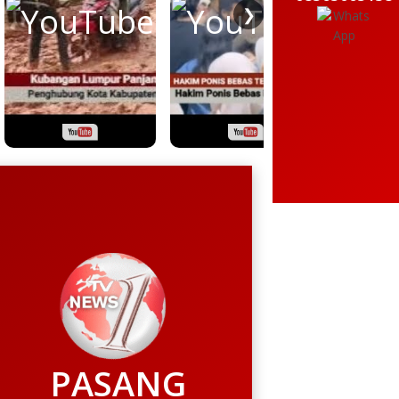
❯
PASANG