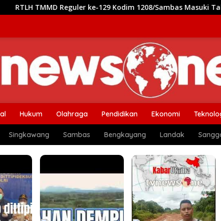
H TMMD Reguler ke-129 Kodim 1208/Sambas Masuki Tahap Finish
al
Hukum
Olahraga
Pendidikan
Ekonomi
Teknolo
Singkawang
Sambas
Bengkayang
Landak
Sangg