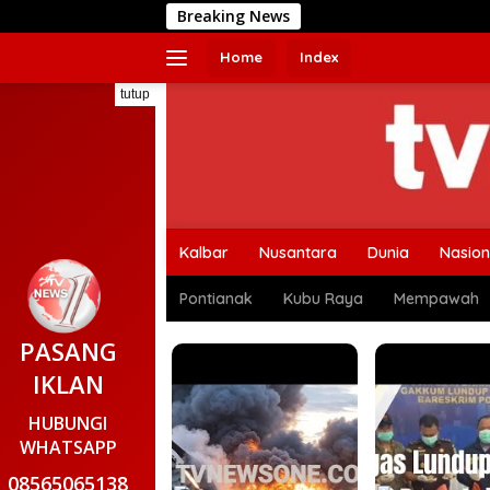
Langsung
Breaking News
RTL
ke
konten
Home
Index
tutup
Kalbar
Nusantara
Dunia
Nasion
Pontianak
Kubu Raya
Mempawah
PASANG
IKLAN
HUBUNGI
WHATSAPP
08565065138