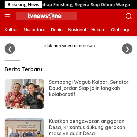
Langsung
bas Masuki Tahap Finishing, Segera Siap Dihuni Warga
Breaking News
ke
konten
Kalbar
Nusantara
Dunia
Nasional
Hukum
Olahraga
Tidak ada video ditemukan.
❮
❯
TVNewsOne
Berita Terbaru
Sambangi Wagub Kalbar, Senator
Daud jordan Siap jalin langkah
kolaboratif
Kuatkan pengawasan anggaran
Desa, Krisantus dukung gerakan
massive audit Desa