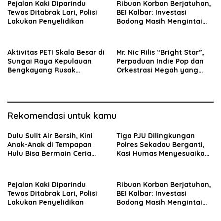
Pejalan Kaki Diparindu
Ribuan Korban Berjatuhan,
Tewas Ditabrak Lari, Polisi
BEI Kalbar: Investasi
Lakukan Penyelidikan
Bodong Masih Mengintai
Masyarakat
Aktivitas PETI Skala Besar di
Mr. Nic Rilis “Bright Star”,
Sungai Raya Kepulauan
Perpaduan Indie Pop dan
Bengkayang Rusak
Orkestrasi Megah yang
Lingkungan, Diduga
Sinematik
Libatkan Cukong
Rekomendasi untuk kamu
Dulu Sulit Air Bersih, Kini
Tiga PJU Dilingkungan
Anak-Anak di Tempapan
Polres Sekadau Berganti,
Hulu Bisa Bermain Ceria
Kasi Humas Menyesuaikan
Berkat TMMD
Kebutuhan
Pejalan Kaki Diparindu
Ribuan Korban Berjatuhan,
Tewas Ditabrak Lari, Polisi
BEI Kalbar: Investasi
Lakukan Penyelidikan
Bodong Masih Mengintai
Masyarakat