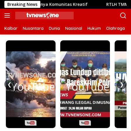
Langsung
empat Bertemunya Komunitas Kreatif
Breaking News
RTLH TMMD Regule
ke
konten
Kalbar
Nusantara
Dunia
Nasional
Hukum
Olahraga
❮
❯