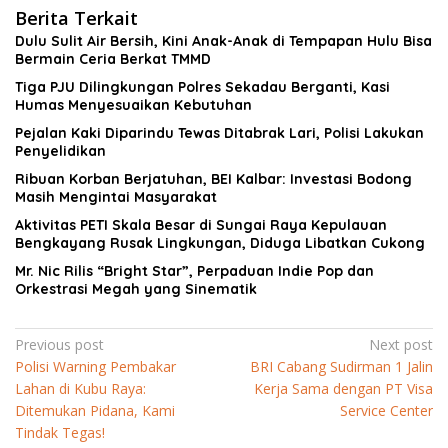
Berita Terkait
Dulu Sulit Air Bersih, Kini Anak-Anak di Tempapan Hulu Bisa
Bermain Ceria Berkat TMMD
Tiga PJU Dilingkungan Polres Sekadau Berganti, Kasi
Humas Menyesuaikan Kebutuhan
Pejalan Kaki Diparindu Tewas Ditabrak Lari, Polisi Lakukan
Penyelidikan
Ribuan Korban Berjatuhan, BEI Kalbar: Investasi Bodong
Masih Mengintai Masyarakat
Aktivitas PETI Skala Besar di Sungai Raya Kepulauan
Bengkayang Rusak Lingkungan, Diduga Libatkan Cukong
Mr. Nic Rilis “Bright Star”, Perpaduan Indie Pop dan
Orkestrasi Megah yang Sinematik
Navigasi
Previous post
Next post
Polisi Warning Pembakar
BRI Cabang Sudirman 1 Jalin
pos
Lahan di Kubu Raya:
Kerja Sama dengan PT Visa
Ditemukan Pidana, Kami
Service Center
Tindak Tegas!