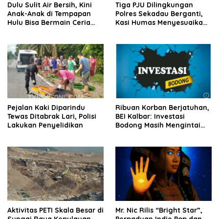
Dulu Sulit Air Bersih, Kini
Tiga PJU Dilingkungan
Anak-Anak di Tempapan
Polres Sekadau Berganti,
Hulu Bisa Bermain Ceria
Kasi Humas Menyesuaikan
Berkat TMMD
Kebutuhan
Pejalan Kaki Diparindu
Ribuan Korban Berjatuhan,
Tewas Ditabrak Lari, Polisi
BEI Kalbar: Investasi
Lakukan Penyelidikan
Bodong Masih Mengintai
Masyarakat
Aktivitas PETI Skala Besar di
Mr. Nic Rilis “Bright Star”,
Sungai Raya Kepulauan
Perpaduan Indie Pop dan