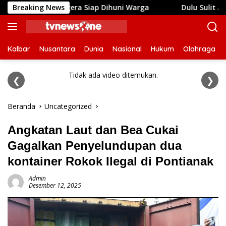
Langsung
hing, Segera Siap Dihuni Warga
Breaking News
Dulu Sulit Air Bersih
ke
konten
Kalbar
Nusantara
Dunia
Nasional
Hukum
Olahraga
Tidak ada video ditemukan.
❮
❯
Beranda
Uncategorized
Angkatan Laut dan Bea Cukai
Gagalkan Penyelundupan dua
kontainer Rokok Ilegal di Pontianak
Admin
Desember 12, 2025