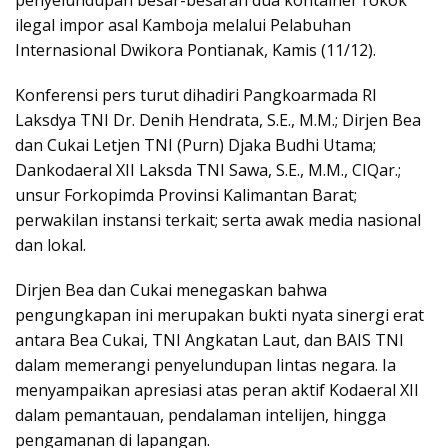
penyelundupan besar-besaran dua kontainer rokok
ilegal impor asal Kamboja melalui Pelabuhan
Internasional Dwikora Pontianak, Kamis (11/12).
Konferensi pers turut dihadiri Pangkoarmada RI
Laksdya TNI Dr. Denih Hendrata, S.E., M.M.; Dirjen Bea
dan Cukai Letjen TNI (Purn) Djaka Budhi Utama;
Dankodaeral XII Laksda TNI Sawa, S.E., M.M., CIQar.;
unsur Forkopimda Provinsi Kalimantan Barat;
perwakilan instansi terkait; serta awak media nasional
dan lokal.
Dirjen Bea dan Cukai menegaskan bahwa
pengungkapan ini merupakan bukti nyata sinergi erat
antara Bea Cukai, TNI Angkatan Laut, dan BAIS TNI
dalam memerangi penyelundupan lintas negara. Ia
menyampaikan apresiasi atas peran aktif Kodaeral XII
dalam pemantauan, pendalaman intelijen, hingga
pengamanan di lapangan.