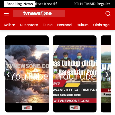
Langsung
ya Komunitas Kreatif
Breaking News
RTLH TMMD Reguler ke-129 Kodim
ke
konten
Kalbar
Nusantara
Dunia
Nasional
Hukum
Olahraga
❮
❯