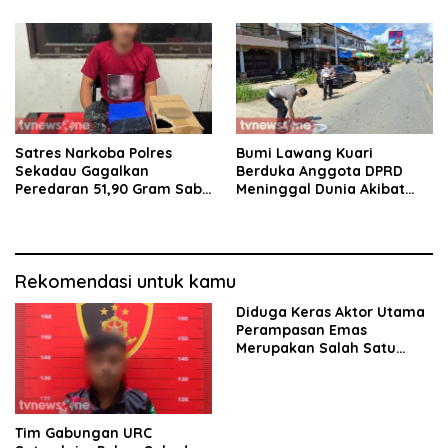
Besar di Entikong
Lokasi
Satres Narkoba Polres
Bumi Lawang Kuari
Sekadau Gagalkan
Berduka Anggota DPRD
Peredaran 51,90 Gram Sabu
Meninggal Dunia Akibat
Tujuan Nanga Mahap
Laka Lantas
Rekomendasi untuk kamu
Diduga Keras Aktor Utama
Perampasan Emas
Merupakan Salah Satu
Oknum Rekan Korban Dari
Sintang
Tim Gabungan URC