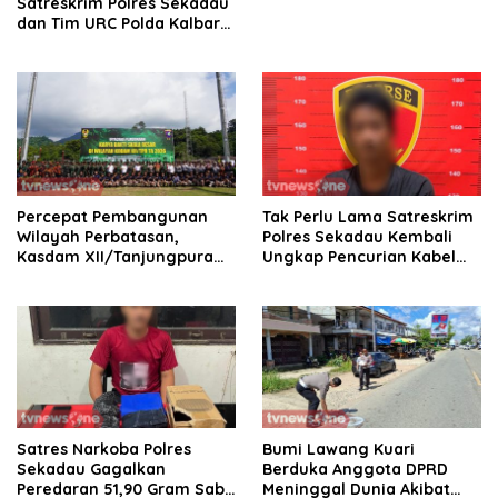
Satreskrim Polres Sekadau
dan Tim URC Polda Kalbar
Bekuk Pencuri Motor KLX,
Satu Pelaku Masih DPO
Percepat Pembangunan
Tak Perlu Lama Satreskrim
Wilayah Perbatasan,
Polres Sekadau Kembali
Kasdam XII/Tanjungpura
Ungkap Pencurian Kabel
Buka Karya Bakti Skala
Grounding PLN di Lima
Besar di Entikong
Lokasi
Satres Narkoba Polres
Bumi Lawang Kuari
Sekadau Gagalkan
Berduka Anggota DPRD
Peredaran 51,90 Gram Sabu
Meninggal Dunia Akibat