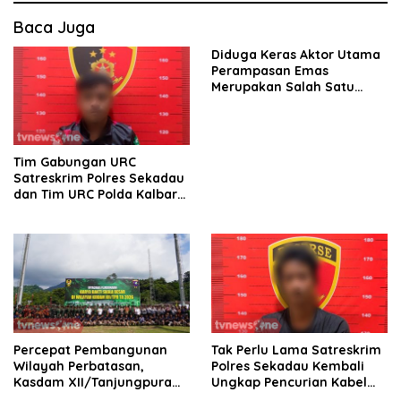
Baca Juga
Diduga Keras Aktor Utama
Perampasan Emas
Merupakan Salah Satu
Oknum Rekan Korban Dari
Sintang
Tim Gabungan URC
Satreskrim Polres Sekadau
dan Tim URC Polda Kalbar
Bekuk Pencuri Motor KLX,
Satu Pelaku Masih DPO
Percepat Pembangunan
Tak Perlu Lama Satreskrim
Wilayah Perbatasan,
Polres Sekadau Kembali
Kasdam XII/Tanjungpura
Ungkap Pencurian Kabel
Buka Karya Bakti Skala
Grounding PLN di Lima