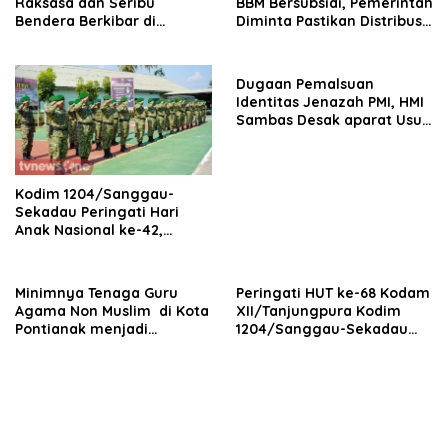
Raksasa dan Seribu
BBM Bersubsidi, Pemerintah
Bendera Berkibar di
Diminta Pastikan Distribusi
Perbatasan RI-Malaysia
Tepat Sasaran
Dugaan Pemalsuan
Identitas Jenazah PMI, HMI
Sambas Desak aparat Usut
tuntas
Kodim 1204/Sanggau-
Sekadau Peringati Hari
Anak Nasional ke-42,
Teguhkan Komitmen
Lindungi Generasi Penerus
Bangsa
Minimnya Tenaga Guru
Peringati HUT ke-68 Kodam
Agama Non Muslim di Kota
XII/Tanjungpura Kodim
Pontianak menjadi
1204/Sanggau-Sekadau
Perhatian Serius DPC
Gelar Donor Darah
Mangkok Merah Kota
Pontianak