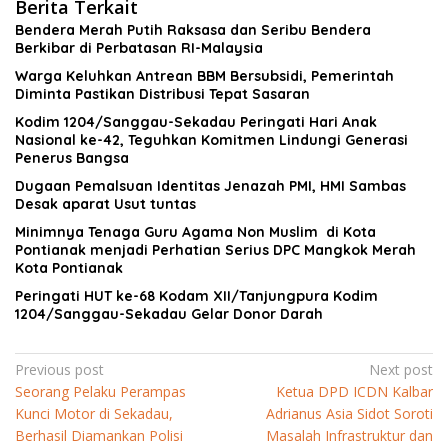
Berita Terkait
Bendera Merah Putih Raksasa dan Seribu Bendera
Berkibar di Perbatasan RI-Malaysia
Warga Keluhkan Antrean BBM Bersubsidi, Pemerintah
Diminta Pastikan Distribusi Tepat Sasaran
Kodim 1204/Sanggau-Sekadau Peringati Hari Anak
Nasional ke-42, Teguhkan Komitmen Lindungi Generasi
Penerus Bangsa
Dugaan Pemalsuan Identitas Jenazah PMI, HMI Sambas
Desak aparat Usut tuntas
Minimnya Tenaga Guru Agama Non Muslim di Kota
Pontianak menjadi Perhatian Serius DPC Mangkok Merah
Kota Pontianak
Peringati HUT ke-68 Kodam XII/Tanjungpura Kodim
1204/Sanggau-Sekadau Gelar Donor Darah
Navigasi
Previous post
Next post
Seorang Pelaku Perampas
Ketua DPD ICDN Kalbar
pos
Kunci Motor di Sekadau,
Adrianus Asia Sidot Soroti
Berhasil Diamankan Polisi
Masalah Infrastruktur dan