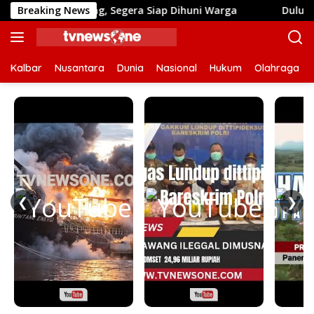
Langsung
inishing, Segera Siap Dihuni Warga
Breaking News
Dulu Sulit Air Be
ke
konten
Kalbar
Nusantara
Dunia
Nasional
Hukum
Olahraga
❮
❯