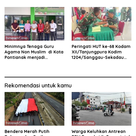
Lindungi Generasi Penerus
Bangsa
Minimnya Tenaga Guru
Peringati HUT ke-68 Kodam
Agama Non Muslim di Kota
XII/Tanjungpura Kodim
Pontianak menjadi
1204/Sanggau-Sekadau
Perhatian Serius DPC
Gelar Donor Darah
Mangkok Merah Kota
Pontianak
Rekomendasi untuk kamu
Bendera Merah Putih
Warga Keluhkan Antrean